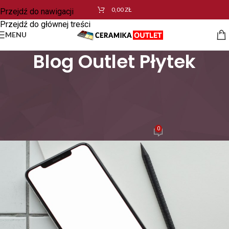
0,00
ZŁ
Przejdź do nawigacji
Przejdź do głównej treści
MENU
Blog Outlet Płytek
AKTUALNOŚCI
,
ARCHITEKTURA WNĘTRZ
,
REMONTY
Jak obliczyć potrzebną ilość
płytek?
0
SEO
Wł. 29 lipca 2022