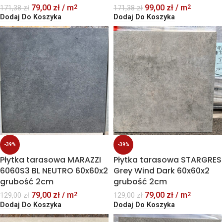
79,00
zł
/ m
99,00
zł
/ m
2
2
171,38
zł
171,38
zł
Dodaj Do Koszyka
Dodaj Do Koszyka
-39%
-39%
Płytka tarasowa MARAZZI
Płytka tarasowa STARGRES
6060S3 BL NEUTRO 60x60x2
Grey Wind Dark 60x60x2
grubość 2cm
grubość 2cm
79,00
zł
/ m
79,00
zł
/ m
2
2
129,00
zł
129,00
zł
Dodaj Do Koszyka
Dodaj Do Koszyka