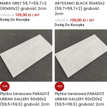
MARA GREY 59,7×59,7×2
ARTESANO BLACK 60x60x2
(60x60x2) grubość 2cm
(59,7×59,7×2) grubość
2cm
109,00
zł
/ m
2
159,00
zł
Dodaj Do Koszyka
109,00
zł
/ m
2
159,00
zł
Dodaj Do Koszyka
-54%
-42%
Płytka tarasowa PARADYŻ
Płytka tarasowa PARADYŻ
URBAN GALLERY 60x60x2
URBAN GALLERY 60x120x2
(59,5×59,5) grubość 2cm
(59,5×119,5) grubość 2cm