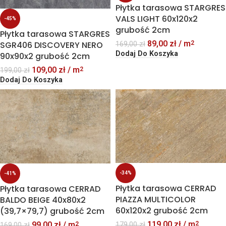
Płytka tarasowa STARGRES
VALS LIGHT 60x120x2
-45%
grubość 2cm
Płytka tarasowa STARGRES
89,00
zł
/ m
2
SGR406 DISCOVERY NERO
169,00
zł
Dodaj Do Koszyka
90x90x2 grubość 2cm
109,00
zł
/ m
2
199,00
zł
Dodaj Do Koszyka
-34%
-41%
Płytka tarasowa CERRAD
Płytka tarasowa CERRAD
PIAZZA MULTICOLOR
BALDO BEIGE 40x80x2
60x120x2 grubość 2cm
(39,7×79,7) grubość 2cm
119,00
zł
/ m
2
99,00
zł
/ m
179,00
zł
2
169,00
zł