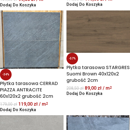
Dodaj Do Koszyka
Dodaj Do Koszyka
-57%
Płytka tarasowa STARGRES
Suomi Brown 40x120x2
-34%
grubość 2cm
Płytka tarasowa CERRAD
89,00
zł
/ m
2
208,50
zł
PIAZZA ANTRACITE
Dodaj Do Koszyka
60x120x2 grubość 2cm
119,00
zł
/ m
2
179,00
zł
Dodaj Do Koszyka