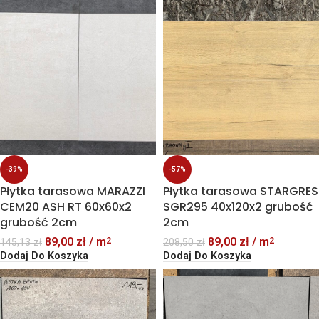
-39%
-57%
Płytka tarasowa MARAZZI
Płytka tarasowa STARGRES
CEM20 ASH RT 60x60x2
SGR295 40x120x2 grubość
grubość 2cm
2cm
89,00
zł
/ m
89,00
zł
/ m
2
2
145,13
zł
208,50
zł
Dodaj Do Koszyka
Dodaj Do Koszyka