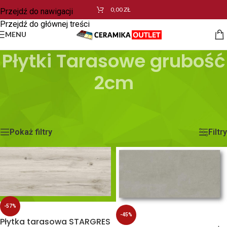
0,00
ZŁ
Przejdź do nawigacji
Przejdź do głównej treści
MENU
Płytki Tarasowe grubość
2cm
Strona główna
/
Płytki Tarasowe grubość 2cm
/
Strona 4
Wyświetlanie 37–48 z 76 wyników
Pokaż filtry
Filtry
-57%
-45%
Płytka tarasowa STARGRES