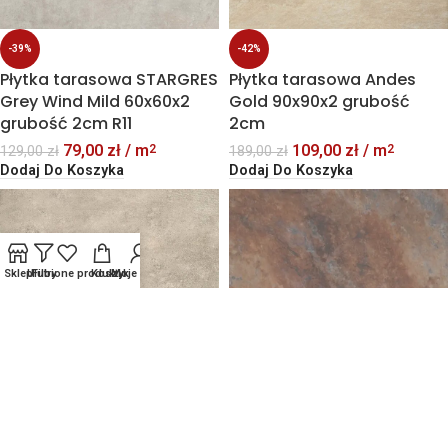
-39%
-42%
Płytka tarasowa STARGRES
Płytka tarasowa Andes
Grey Wind Mild 60x60x2
Gold 90x90x2 grubość
grubość 2cm R11
2cm
79,00
zł
/ m
109,00
zł
/ m
2
2
129,00
zł
189,00
zł
Dodaj Do Koszyka
Dodaj Do Koszyka
Sklep
Ulubione produkty
Filtry
Koszyk
Moje konto
-42%
-73%