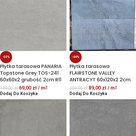
-50%
-44%
Płytka tarasowa PANARIA
Płytka tarasowa
Topstone Grey TOS-241
FLAIRSTONE VALLEY
60x60x2 grubość 2cm R11
ANTRACYT 60x120x2 2cm
69,00
zł
/ m
89,00
zł
/ m
2
2
139,00
zł
159,00
zł
Dodaj Do Koszyka
Dodaj Do Koszyka