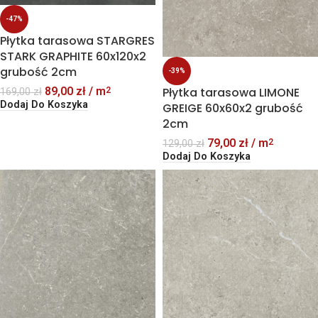
-47%
Płytka tarasowa STARGRES
STARK GRAPHITE 60x120x2
grubość 2cm
-39%
89,00
zł
/ m
Płytka tarasowa LIMONE
2
169,00
zł
Dodaj Do Koszyka
GREIGE 60x60x2 grubość
2cm
79,00
zł
/ m
2
129,00
zł
Dodaj Do Koszyka