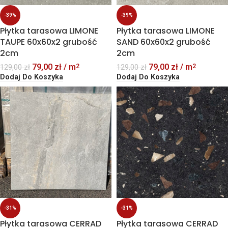
-39%
-39%
Płytka tarasowa LIMONE
Płytka tarasowa LIMONE
TAUPE 60x60x2 grubość
SAND 60x60x2 grubość
2cm
2cm
79,00
zł
/ m
79,00
zł
/ m
2
2
129,00
zł
129,00
zł
Dodaj Do Koszyka
Dodaj Do Koszyka
-31%
-31%
Płytka tarasowa CERRAD
Płytka tarasowa CERRAD