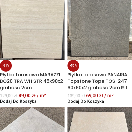
-31%
-50%
Płytka tarasowa MARAZZI
Płytka tarasowa PANARIA
BO20 TRA WH STR 45x90x2
Topstone Tope TOS-247
grubość 2cm
60x60x2 grubość 2cm R11
89,00
zł
/ m
69,00
zł
/ m
2
2
129,00
zł
139,00
zł
Dodaj Do Koszyka
Dodaj Do Koszyka