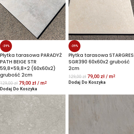
-39%
-39%
Płytka tarasowa PARADYŻ
Płytka tarasowa STARGRES
PATH BEIGE STR
SGR390 60x60x2 grubość
59,8×59,8×2 (60x60x2)
2cm
grubość 2cm
79,00
zł
/ m
2
129,00
zł
Dodaj Do Koszyka
79,00
zł
/ m
2
129,00
zł
Dodaj Do Koszyka