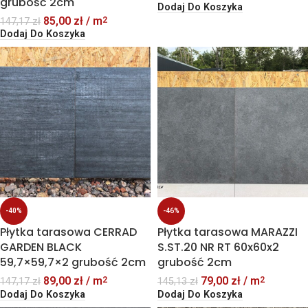
grubość 2cm
Dodaj Do Koszyka
85,00
zł
/ m
2
147,17
zł
Dodaj Do Koszyka
-40%
-46%
Płytka tarasowa CERRAD
Płytka tarasowa MARAZZI
GARDEN BLACK
S.ST.20 NR RT 60x60x2
59,7×59,7×2 grubość 2cm
grubość 2cm
89,00
zł
/ m
79,00
zł
/ m
2
2
147,17
zł
145,13
zł
Dodaj Do Koszyka
Dodaj Do Koszyka