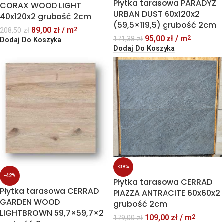
Płytka tarasowa PARADYŻ
CORAX WOOD LIGHT
URBAN DUST 60x120x2
40x120x2 grubość 2cm
(59,5×119,5) grubość 2cm
89,00
zł
/ m
2
208,50
zł
95,00
zł
/ m
2
171,38
zł
Dodaj Do Koszyka
Dodaj Do Koszyka
-39%
-42%
Płytka tarasowa CERRAD
Płytka tarasowa CERRAD
PIAZZA ANTRACITE 60x60x2
GARDEN WOOD
grubość 2cm
LIGHTBROWN 59,7×59,7×2
109,00
zł
/ m
2
179,00
zł