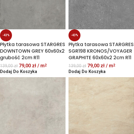
-43%
-43%
Płytka tarasowa STARGRES
Płytka tarasowa STARGRES
DOWNTOWN GREY 60x60x2
SGR198 KRONOS/VOYAGER
grubość 2cm R11
GRAPHITE 60x60x2 2cm R11
79,00
zł
/ m
79,00
zł
/ m
2
2
139,00
zł
139,00
zł
Dodaj Do Koszyka
Dodaj Do Koszyka