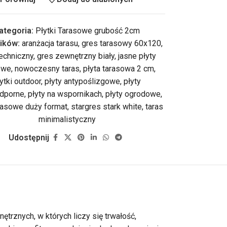
ategoria:
Płytki Tarasowe grubość 2cm
ików:
aranżacja tarasu
,
gres tarasowy 60x120
,
techniczny
,
gres zewnętrzny biały
,
jasne płyty
owe
,
nowoczesny taras
,
płyta tarasowa 2 cm
,
ytki outdoor
,
płyty antypoślizgowe
,
płyty
dporne
,
płyty na wspornikach
,
płyty ogrodowe
,
arasowe duży format
,
stargres stark white
,
taras
minimalistyczny
Udostępnij
znych, w których liczy się trwałość,