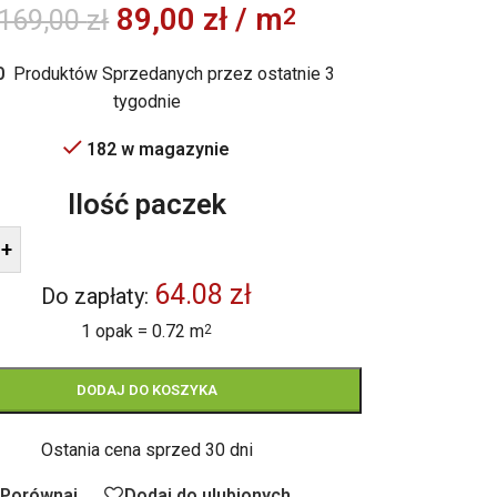
89,00
zł
/ m
2
169,00
zł
0
Produktów Sprzedanych przez ostatnie 3
tygodnie
182 w magazynie
Ilość paczek
+
64.08 zł
Do zapłaty:
1 opak = 0.72 m
2
DODAJ DO KOSZYKA
Ostania cena sprzed 30 dni
Porównaj
Dodaj do ulubionych