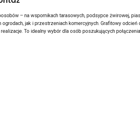
ontaż
bów – na wspornikach tarasowych, podsypce żwirowej, piasku l
grodach, jak i przestrzeniach komercyjnych. Grafitowy odcień
realizacje. To idealny wybór dla osób poszukujących połączenia