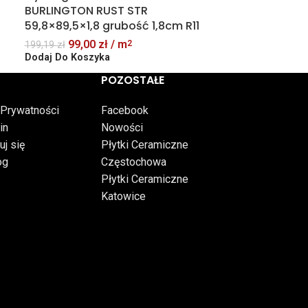
BURLINGTON RUST STR
59,8×89,5×1,8 grubość 1,8cm R11
99,00
zł
/ m
2
199,19
zł
Dodaj Do Koszyka
POZOSTAŁE
 Prywatności
Facebook
in
Nowości
uj się
Płytki Ceramiczne
og
Częstochowa
Płytki Ceramiczne
Katowice