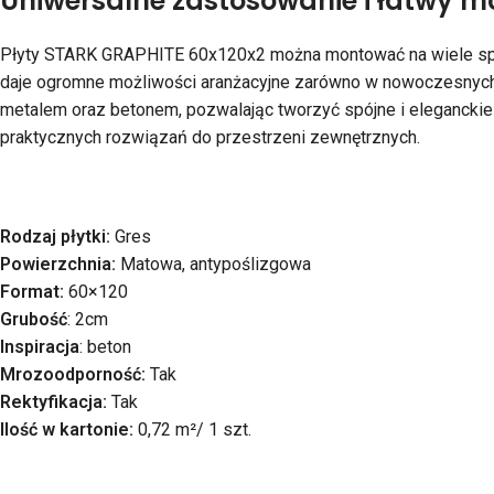
Uniwersalne zastosowanie i łatwy m
Płyty STARK GRAPHITE 60x120x2 można montować na wiele sposo
daje ogromne możliwości aranżacyjne zarówno w nowoczesnych o
metalem oraz betonem, pozwalając tworzyć spójne i eleganckie 
praktycznych rozwiązań do przestrzeni zewnętrznych.
Rodzaj płytki:
Gres
Powierzchnia:
Matowa, antypoślizgowa
Format:
60×120
Grubość
: 2cm
Inspiracja
: beton
Mrozoodporność:
Tak
Rektyfikacja:
Tak
Ilość w kartonie:
0,72 m²/ 1 szt.