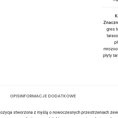
K
Znaczn
gres 
taras
pł
mrozoo
płyty t
OPIS
INFORMACJE DODATKOWE
cja stworzona z myślą o nowoczesnych przestrzeniach zewnętr