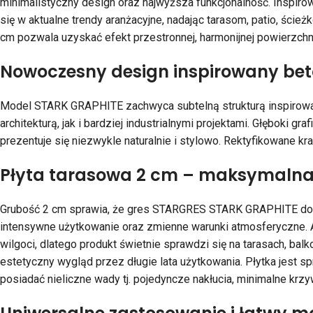
minimalistyczny design oraz najwyższa funkcjonalność. Inspi
się w aktualne trendy aranżacyjne, nadając tarasom, patio, ś
cm pozwala uzyskać efekt przestronnej, harmonijnej powierzchni
Nowoczesny design inspirowany be
Model STARK GRAPHITE zachwyca subtelną strukturą inspirowa
architekturą, jak i bardziej industrialnymi projektami. Głęboki 
prezentuje się niezwykle naturalnie i stylowo. Rektyfikowane kr
Płyta tarasowa 2 cm – maksymalna 
Grubość 2 cm sprawia, że gres STARGRES STARK GRAPHITE dosk
intensywne użytkowanie oraz zmienne warunki atmosferyczne.
wilgoci, dlatego produkt świetnie sprawdzi się na tarasach, ba
estetyczny wygląd przez długie lata użytkowania. Płytka jest 
posiadać nieliczne wady tj. pojedyncze nakłucia, minimalne krzyw