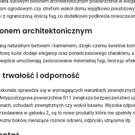
rowana surowym betonem architektonicznym powierzchnia w eleg
cieżkom ogrodowym czy strefom wokół domu wyjątkowo prestiżowy
 z ograniczoną ilością fug, co dodatkowo podkreśla nowoczesny 
tonem architektonicznym
ną naturalnym betonem i kamieniem, dzięki czemu świetnie ko
grafitowy kolor dodaje elegancji oraz ponadczasowego charakteru,
awędzie umożliwiają zastosowanie minimalnej fugi, tworząc efekt
trwałość i odporność
onale sprawdza się w wymagających warunkach zewnętrznych. 
 Antypoślizgowa powierzchnia R11 zwiększa bezpieczeństwo u
lkonach, schodach zewnętrznych czy wokół basenu. Wysoka odporn
sprzedawana w gatunku 2
,
są to nowe produkty które nie spełniły
izny boków, nierażące różnice odcieni, odpryski, utrącenia itp