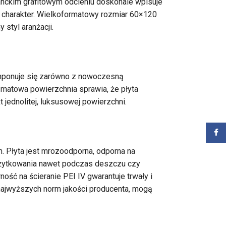
anckim grafitowym odcieniu doskonale wpisuje
 charakter. Wielkoformatowy rozmiar 60×120
styl aranżacji.
mponuje się zarówno z nowoczesną
 a matowa powierzchnia sprawia, że płyta
 jednolitej, luksusowej powierzchni.
Zalog
Płyta jest mrozoodporna, odporna na
żytkowania nawet podczas deszczu czy
ość na ścieranie PEI IV gwarantuje trwały i
 najwyższych norm jakości producenta, mogą