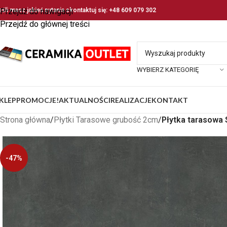
eśli masz jakieś pytania skontaktuj się: +48 609 079 302
Przejdź do nawigacji
Przejdź do głównej treści
WYBIERZ KATEGORIĘ
KLEP
PROMOCJE!
AKTUALNOŚCI
REALIZACJE
KONTAKT
Strona główna
/
Płytki Tarasowe grubość 2cm
/
Płytka tarasowa
-47%