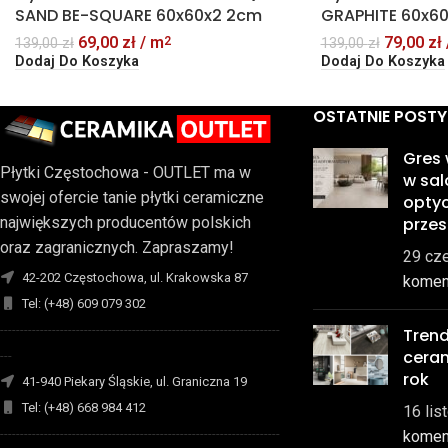
SAND BE-SQUARE 60x60x2 2cm
GRAPHITE 60x6
69,00
zł
/ m
79,00
zł
2
139,00
zł
139,00
zł
Dodaj Do Koszyka
Dodaj Do Koszyka
OSTATNIE POSTY
Gres
Płytki Częstochowa - OUTLET ma w
w sal
swojej ofercie tanie płytki ceramiczne
optyc
prze
największych producentów polskich
oraz zagranicznych. Zapraszamy!
29 cz
42-202 Częstochowa, ul. Krakowska 87
komen
Tel: (+48) 609 079 302
----------------------------------------------------------------------
Trend
cera
---
rok
41-940 Piekary Śląskie, ul. Graniczna 19
Tel: (+48) 668 984 412
16 lis
----------------------------------------------------------------------
komen