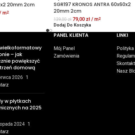
SGR197 KRONOS ANTRA 60x60x2
0x2 20mm 2cm
20mm 2cm
/ m
2
79,00
zł
/ m
2
139,00
zł
Dodaj Do Koszyka
PANEL KLIENTA
LINKI
 wielkoformatowy
Mój Panel
Polityka
onie – jak
Zamówienia
Regulam
znie powiększyć
Skontakt
strzeń domową
Nasz Bl
erwca 2026
1
tarz
y w płytkach
micznych na 2025
topada 2024
1
tarz