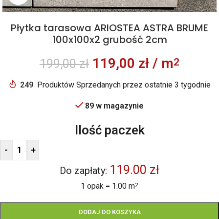
Płytka tarasowa ARIOSTEA ASTRA BRUME
100x100x2 grubość 2cm
119,00
zł
/ m
2
199,00
zł
249
Produktów Sprzedanych przez ostatnie 3 tygodnie
89 w magazynie
Ilość paczek
-
+
119.00 zł
Do zapłaty:
1 opak = 1.00 m
2
DODAJ DO KOSZYKA