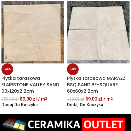
-44%
-50%
Płytka tarasowa
Płytka tarasowa MARAZZI
FLAIRSTONE VALLEY SAND
BSQ SAND BE-SQUARE
60x120x2 2cm
60x60x2 2cm
89,00
zł
/ m
69,00
zł
/ m
2
2
159,00
zł
139,00
zł
Dodaj Do Koszyka
Dodaj Do Koszyka