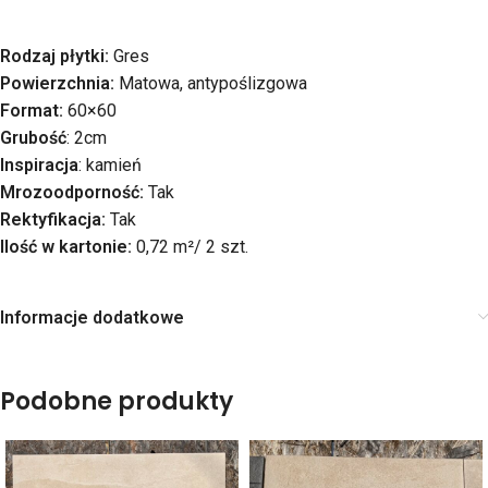
Rodzaj płytki:
Gres
Powierzchnia:
Matowa, antypoślizgowa
Format:
60×60
Grubość
: 2cm
Inspiracja
: kamień
Mrozoodporność:
Tak
Rektyfikacja:
Tak
Ilość w kartonie:
0,72 m²/ 2 szt.
Informacje dodatkowe
Podobne produkty