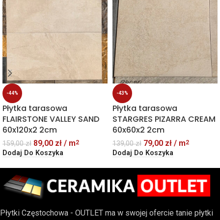
-44%
-43%
Płytka tarasowa
Płytka tarasowa
FLAIRSTONE VALLEY SAND
STARGRES PIZARRA CREAM
60x120x2 2cm
60x60x2 2cm
89,00
zł
/ m
79,00
zł
/ m
2
2
159,00
zł
139,00
zł
Dodaj Do Koszyka
Dodaj Do Koszyka
Płytki Częstochowa - OUTLET ma w swojej ofercie tanie płytki