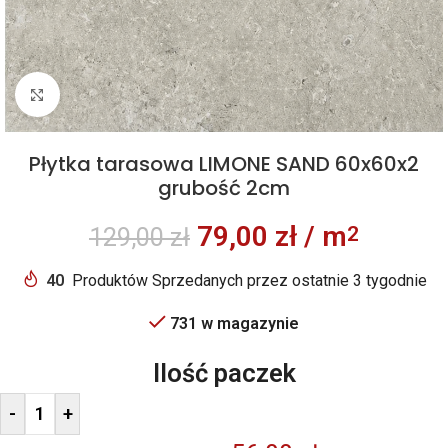
Kliknij aby powiększyć
Płytka tarasowa LIMONE SAND 60x60x2
grubość 2cm
79,00
zł
/ m
2
129,00
zł
40
Produktów Sprzedanych przez ostatnie 3 tygodnie
731 w magazynie
Ilość paczek
-
+