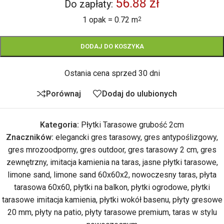
56.88 zł
Do zapłaty:
1 opak = 0.72 m
2
DODAJ DO KOSZYKA
Ostania cena sprzed 30 dni
Porównaj
Dodaj do ulubionych
Kategoria:
Płytki Tarasowe grubość 2cm
Znaczników:
elegancki gres tarasowy
,
gres antypoślizgowy
,
gres mrozoodporny
,
gres outdoor
,
gres tarasowy 2 cm
,
gres
zewnętrzny
,
imitacja kamienia na taras
,
jasne płytki tarasowe
,
limone sand
,
limone sand 60x60x2
,
nowoczesny taras
,
płyta
tarasowa 60x60
,
płytki na balkon
,
płytki ogrodowe
,
płytki
tarasowe imitacja kamienia
,
płytki wokół basenu
,
płyty gresowe
20 mm
,
płyty na patio
,
płyty tarasowe premium
,
taras w stylu