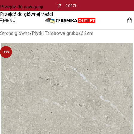
0,00
ZŁ
Przejdź do nawigacji
Przejdź do głównej treści
MENU
Strona główna
/
Płytki Tarasowe grubość 2cm
-39%