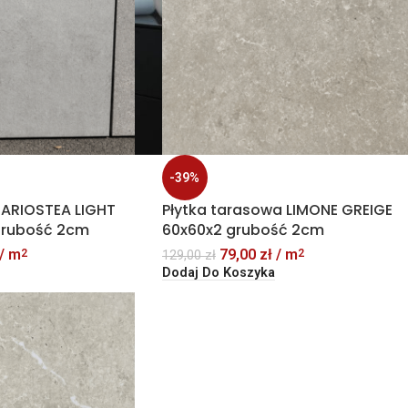
-39%
 ARIOSTEA LIGHT
Płytka tarasowa LIMONE GREIGE
grubość 2cm
60x60x2 grubość 2cm
/ m
79,00
zł
/ m
2
2
129,00
zł
Dodaj Do Koszyka