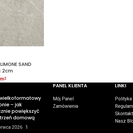
 LIMONE SAND
ć 2cm
 m
2
PANEL KLIENTA
LINKI
 wielkoformatowy
Mój Panel
Polityka
onie – jak
Zamówienia
Regulam
znie powiększyć
Skontakt
strzeń domową
Nasz Bl
erwca 2026
1