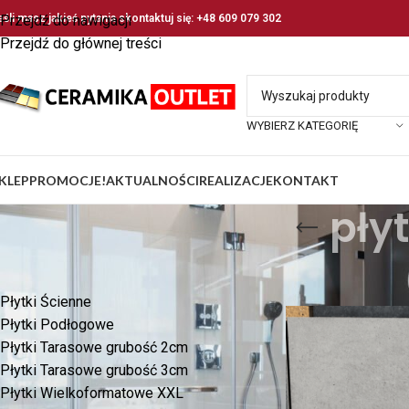
eśli masz jakieś pytania skontaktuj się: +48 609 079 302
Przejdź do nawigacji
Przejdź do głównej treści
WYBIERZ KATEGORIĘ
KLEP
PROMOCJE!
AKTUALNOŚCI
REALIZACJE
KONTAKT
pły
KATEGORIE PRODUKTÓW
Strona główna
/
Pro
Płytki Ścienne
Płytki Podłogowe
Płytki Tarasowe grubość 2cm
Płytki Tarasowe grubość 3cm
Płytki Wielkoformatowe XXL