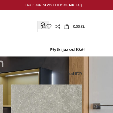
NEWSLETTER
KONTAKT
FAQ
FACEBOOK
0,00
ZŁ
Płytki już od 10zł!
m
Filtry
Pokaż
9
24
36