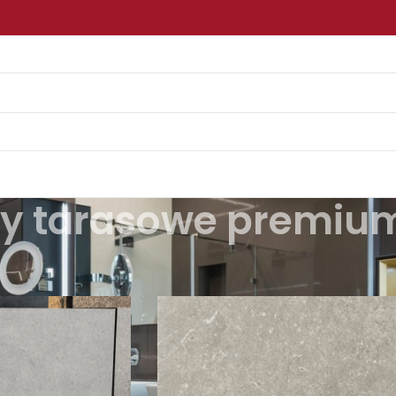
ty tarasowe premiu
dukty oznaczone “płyty tarasowe premium”