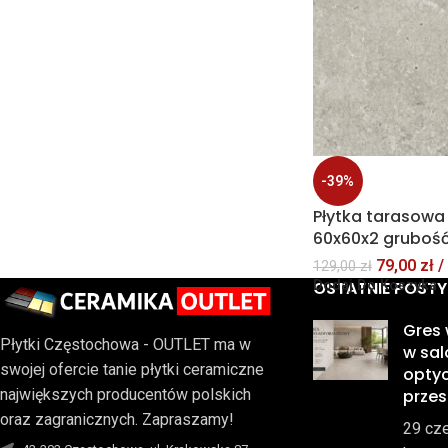
-39%
Płytka tarasowa
60x60x2 gruboś
79,00
zł
/
129,00
zł
OSTATNIE POSTY
Dodaj Do Koszyka
Gres
Płytki Częstochowa - OUTLET ma w
w sal
swojej ofercie tanie płytki ceramiczne
optyc
prze
największych producentów polskich
oraz zagranicznych. Zapraszamy!
29 cz