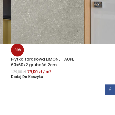
-39%
Płytka tarasowa LIMONE TAUPE
60x60x2 grubość 2cm
79,00
zł
/ m
2
129,00
zł
Dodaj Do Koszyka
Zalog