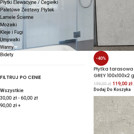
Płytki Elewacyjne / Cegiełki
Paletowe Zestawy Płytek
Lamele Ścienne
Mozaiki
Kleje i Fugi
Umywalki
Wanny
Bidety
-40%
Płytka tarasowa
GREY 100x100x2 
FILTRUJ PO CENIE
119,00
zł
199,00
zł
Dodaj Do Koszyka
Wszystkie
30,00
zł
-
60,00
zł
90,00
zł
+