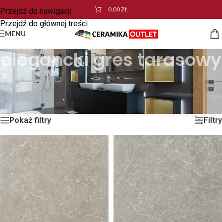
0,00
ZŁ
Przejdź do nawigacji
Przejdź do głównej treści
MENU
elegancki gres tarasowy
Strona główna
/
Produkty oznaczone “elegancki gres tarasowy”
Wyświetlanie wszystkich wyników: 4
Pokaż filtry
Filtry