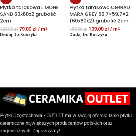
Płytka tarasowa LIMONE
Płytka tarasowa CERRAD
SAND 60x60x2 grubość
MARA GREY 59,7×59,7×2
2cm
(60x60x2) grubość 2cm
79,00
zł
/ m
109,00
zł
/ m
2
2
129,00
zł
159,00
zł
Dodaj Do Koszyka
Dodaj Do Koszyka
Płytki Częstochowa - OUTLET ma w swojej ofercie tanie płytki
ceramiczne największych producentów polskich oraz
zagranicznych. Zapraszamy!