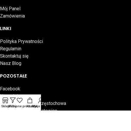
Mój Panel
Zamówienia
LINKI
Polityka Prywatności
Regulamin
Skontaktuj się
Nasz Blog
POZOSTAŁE
Facebook
Nowości
Płytki Ceramiczne Częstochowa
Sklep
Ulubione produkty
Filtry
Koszyk
Moje konto
Płytki Ceramiczne Katowice
CERAMIKA OUTLET | Codesolution
2025. Sklep Internetowy.