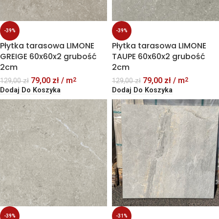
-39%
-39%
Płytka tarasowa LIMONE
Płytka tarasowa LIMONE
GREIGE 60x60x2 grubość
TAUPE 60x60x2 grubość
2cm
2cm
79,00
zł
/ m
79,00
zł
/ m
2
2
129,00
zł
129,00
zł
Dodaj Do Koszyka
Dodaj Do Koszyka
-39%
-31%