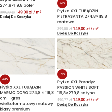
-63%
274,8×119,8 poler
Płytka XXL TUBĄDZIN
149,00
zł
/ m
2
399,00
zł
PIETRASANTA 274,8×119,8
Dodaj Do Koszyka
matowa
149,00
zł
/ m
2
399,00
zł
Dodaj Do Koszyka
-70%
-63%
Płytka XXL Paradyż
Płytka XXL TUBĄDZIN
PASSION WHITE SOFT
MARMO DORO 274,8 × 119,8
119,8×279,8 satyna
cm – gres
149,00
zł
/ m
2
490,77
zł
wielkoformatowy matowy
Dodaj Do Koszyka
klasy premium