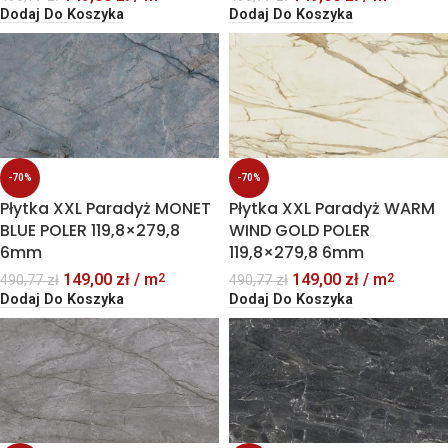
Dodaj Do Koszyka
Dodaj Do Koszyka
-70%
-70%
Płytka XXL Paradyż MONET
Płytka XXL Paradyż WARM
BLUE POLER 119,8×279,8
WIND GOLD POLER
6mm
119,8×279,8 6mm
149,00
zł
/ m
149,00
zł
/ m
2
2
490,77
zł
490,77
zł
Dodaj Do Koszyka
Dodaj Do Koszyka