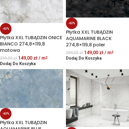
-63%
-63%
Płytka XXL TUBĄDZIN
Płytka XXL TUBĄDZIN ONICE
AQUAMARINE BLACK
BIANCO 274,8×119,8
274,8×119,8 poler
matowa
149,00
zł
/ m
2
399,00
zł
149,00
zł
/ m
2
399,00
zł
Dodaj Do Koszyka
Dodaj Do Koszyka
-63%
Płytka XXL TUBĄDZIN
AQUAMARINE BLUE