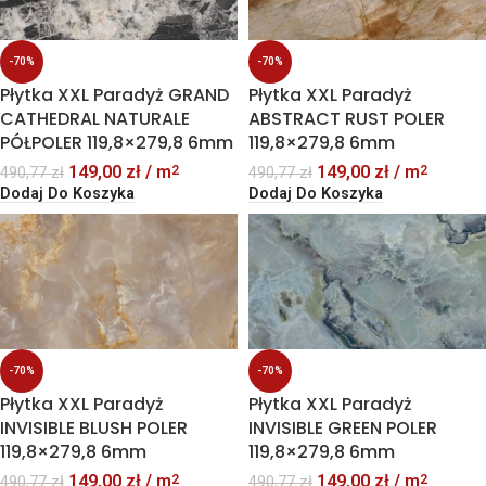
-70%
-70%
Płytka XXL Paradyż GRAND
Płytka XXL Paradyż
CATHEDRAL NATURALE
ABSTRACT RUST POLER
PÓŁPOLER 119,8×279,8 6mm
119,8×279,8 6mm
149,00
zł
/ m
149,00
zł
/ m
2
2
490,77
zł
490,77
zł
Dodaj Do Koszyka
Dodaj Do Koszyka
-70%
-70%
Płytka XXL Paradyż
Płytka XXL Paradyż
INVISIBLE BLUSH POLER
INVISIBLE GREEN POLER
119,8×279,8 6mm
119,8×279,8 6mm
149,00
zł
/ m
149,00
zł
/ m
2
2
490,77
zł
490,77
zł