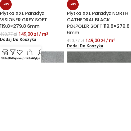
-70%
-70%
Płytka XXL Paradyż
Płytka XXL Paradyż NORTH
VISIONER GREY SOFT
CATHEDRAL BLACK
119,8×279,8 6mm
PÓŁPOLER SOFT 119,8×279,8
6mm
149,00
zł
/ m
2
490,77
zł
Dodaj Do Koszyka
149,00
zł
/ m
2
490,77
zł
Dodaj Do Koszyka
Sklep
Ulubione produkty
Filtry
Koszyk
Moje konto
Płytka PARADYŻ Authority
Graphite 120×280 matowa
-63%
188,44
zł
/ m
2
Płytka XXL TUBĄDZIN
Dodaj Do Koszyka
TERRAZZO GREY 119,8×274,8
cm R10 barwiona w masie
6mm