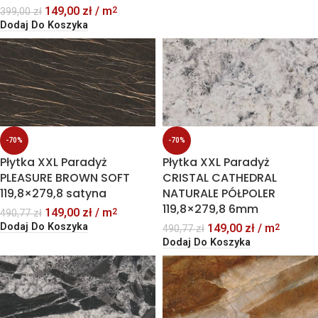
149,00
zł
/ m
2
399,00
zł
Dodaj Do Koszyka
-70%
-70%
Płytka XXL Paradyż
Płytka XXL Paradyż
PLEASURE BROWN SOFT
CRISTAL CATHEDRAL
119,8×279,8 satyna
NATURALE PÓŁPOLER
119,8×279,8 6mm
149,00
zł
/ m
2
490,77
zł
Dodaj Do Koszyka
149,00
zł
/ m
2
490,77
zł
Dodaj Do Koszyka