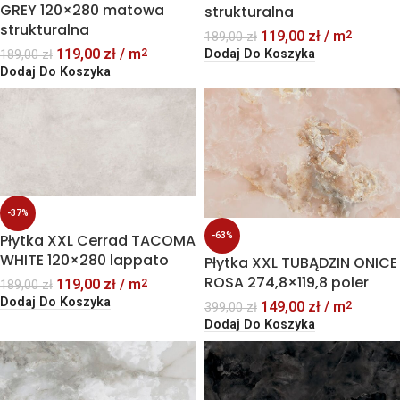
GREY 120×280 matowa
strukturalna
strukturalna
119,00
zł
/ m
2
189,00
zł
119,00
zł
/ m
Dodaj Do Koszyka
2
189,00
zł
Dodaj Do Koszyka
-37%
Płytka XXL Cerrad TACOMA
-63%
WHITE 120×280 lappato
Płytka XXL TUBĄDZIN ONICE
ROSA 274,8×119,8 poler
119,00
zł
/ m
2
189,00
zł
Dodaj Do Koszyka
149,00
zł
/ m
2
399,00
zł
Dodaj Do Koszyka