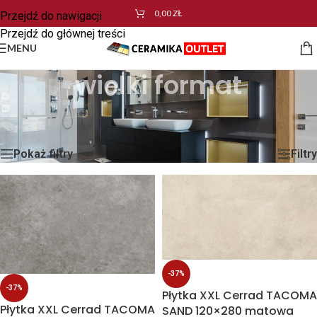
0,00
ZŁ
Przejdź do nawigacji
Przejdź do głównej treści
MENU
wielki format
Strona główna
/
Produkty oznaczone “wielki format”
/
Strona 2
Wyświetlanie 13–22 z 22 wyników
Pokaż filtry
Filtry
-37%
-37%
Płytka XXL Cerrad TACOMA
Płytka XXL Cerrad TACOMA
SAND 120×280 matowa