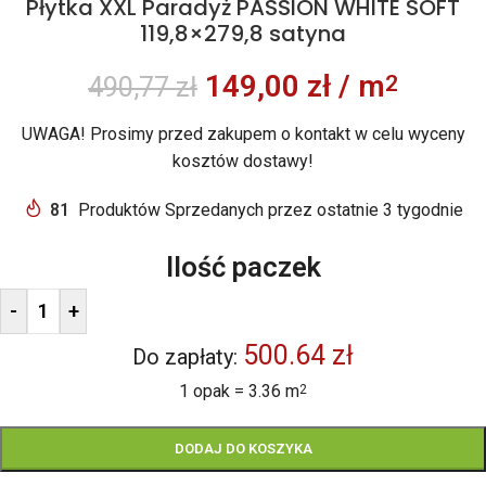
Płytka XXL Paradyż PASSION WHITE SOFT
119,8×279,8 satyna
149,00
zł
/ m
2
490,77
zł
UWAGA! Prosimy przed zakupem o kontakt w celu wyceny
kosztów dostawy!
81
Produktów Sprzedanych przez ostatnie 3 tygodnie
Ilość paczek
-
+
500.64 zł
Do zapłaty:
1 opak = 3.36 m
2
DODAJ DO KOSZYKA