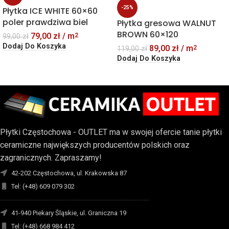
-25%
Płytka ICE WHITE 60×60
poler prawdziwa biel
Płytka gresowa WALNUT
BROWN 60×120
79,00
zł
/ m
2
99,00
zł
Dodaj Do Koszyka
89,00
zł
/ m
2
119,00
zł
Dodaj Do Koszyka
Płytki Częstochowa - OUTLET ma w swojej ofercie tanie płytki
ceramiczne największych producentów polskich oraz
zagranicznych. Zapraszamy!
42-202 Częstochowa, ul. Krakowska 87
Tel: (+48) 609 079 302
-------------------------------------------------------------------------
41-940 Piekary Śląskie, ul. Graniczna 19
Tel: (+48) 668 984 412