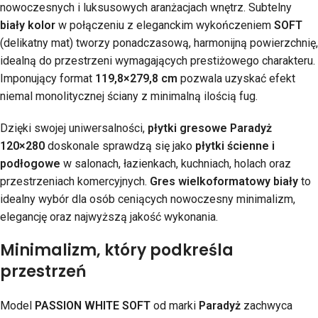
nowoczesnych i luksusowych aranżacjach wnętrz. Subtelny
biały kolor
w połączeniu z eleganckim wykończeniem
SOFT
(delikatny mat) tworzy ponadczasową, harmonijną powierzchnię,
idealną do przestrzeni wymagających prestiżowego charakteru.
Imponujący format
119,8×279,8 cm
pozwala uzyskać efekt
niemal monolitycznej ściany z minimalną ilością fug.
Dzięki swojej uniwersalności,
płytki gresowe Paradyż
120×280
doskonale sprawdzą się jako
płytki ścienne i
podłogowe
w salonach, łazienkach, kuchniach, holach oraz
przestrzeniach komercyjnych.
Gres wielkoformatowy biały
to
idealny wybór dla osób ceniących nowoczesny minimalizm,
elegancję oraz najwyższą jakość wykonania.
Minimalizm, który podkreśla
przestrzeń
Model
PASSION WHITE SOFT
od marki
Paradyż
zachwyca