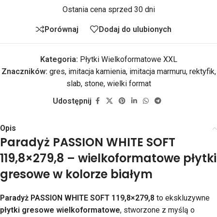
Ostania cena sprzed 30 dni
Porównaj
Dodaj do ulubionych
Kategoria:
Płytki Wielkoformatowe XXL
Znaczników:
gres
,
imitacja kamienia
,
imitacja marmuru
,
rektyfik
,
slab
,
stone
,
wielki format
Udostępnij
Opis
Paradyż PASSION WHITE SOFT
119,8×279,8 – wielkoformatowe płytki
gresowe w kolorze białym
Paradyż PASSION WHITE SOFT 119,8×279,8
to ekskluzywne
płytki gresowe wielkoformatowe
, stworzone z myślą o