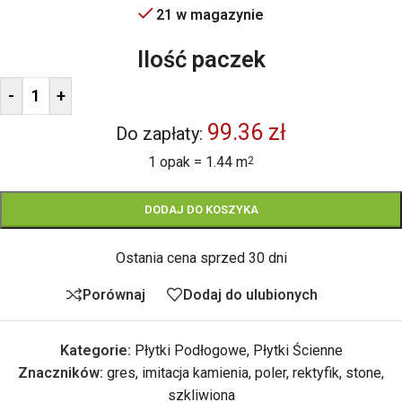
21 w magazynie
Ilość paczek
-
+
99.36 zł
Do zapłaty:
1 opak = 1.44 m
2
DODAJ DO KOSZYKA
Ostania cena sprzed 30 dni
Porównaj
Dodaj do ulubionych
Kategorie:
Płytki Podłogowe
,
Płytki Ścienne
Znaczników:
gres
,
imitacja kamienia
,
poler
,
rektyfik
,
stone
,
szkliwiona