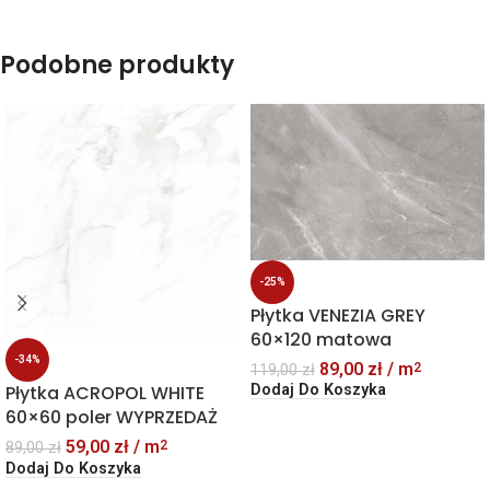
Podobne produkty
-25%
Płytka VENEZIA GREY
60×120 matowa
-34%
89,00
zł
/ m
2
119,00
zł
Płytka ACROPOL WHITE
Dodaj Do Koszyka
60×60 poler WYPRZEDAŻ
59,00
zł
/ m
2
89,00
zł
Dodaj Do Koszyka