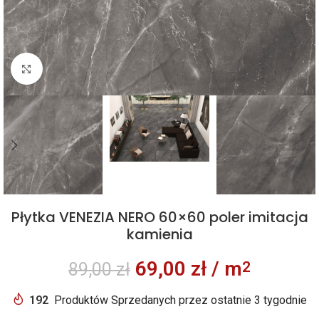
Kliknij aby powiększyć
Płytka VENEZIA NERO 60×60 poler imitacja
kamienia
69,00
zł
/ m
2
89,00
zł
192
Produktów Sprzedanych przez ostatnie 3 tygodnie