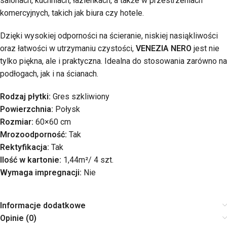
salonach, kuchniach, łazienkach, a także w przestrzeniach
komercyjnych, takich jak biura czy hotele.
Dzięki wysokiej odporności na ścieranie, niskiej nasiąkliwości
oraz łatwości w utrzymaniu czystości,
VENEZIA NERO
jest nie
tylko piękna, ale i praktyczna. Idealna do stosowania zarówno na
podłogach, jak i na ścianach.
Rodzaj płytki:
Gres szkliwiony
Powierzchnia:
Połysk
Rozmiar:
60×60 cm
Mrozoodporność:
Tak
Rektyfikacja:
Tak
Ilość w kartonie:
1,44m²/ 4 szt.
Wymaga impregnacji:
Nie
Informacje dodatkowe
Opinie (0)