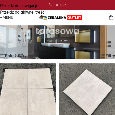
0,00
ZŁ
Przejdź do nawigacji
Przejdź do głównej treści
MENU
tarasowa
Strona główna
/
Produkty oznaczone “tarasowa”
/
Strona 2
Wyświetlanie 13–24 z 53 wyników
Pokaż filtry
Filtry