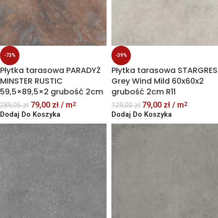
-73%
-39%
Płytka tarasowa PARADYŻ
Płytka tarasowa STARGRES
MINSTER RUSTIC
Grey Wind Mild 60x60x2
59,5×89,5×2 grubość 2cm
grubość 2cm R11
79,00
zł
/ m
79,00
zł
/ m
2
2
289,05
zł
129,00
zł
Dodaj Do Koszyka
Dodaj Do Koszyka