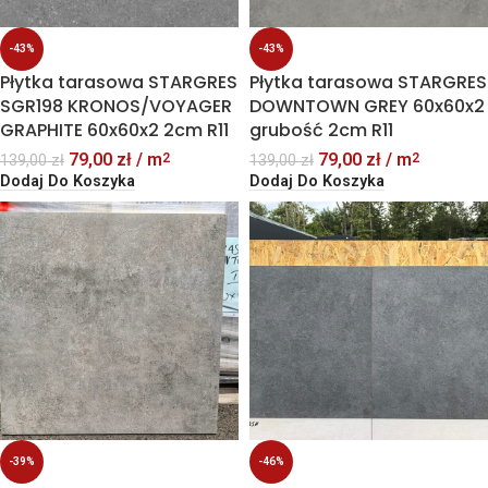
-43%
-43%
Płytka tarasowa STARGRES
Płytka tarasowa STARGRES
SGR198 KRONOS/VOYAGER
DOWNTOWN GREY 60x60x2
GRAPHITE 60x60x2 2cm R11
grubość 2cm R11
79,00
zł
/ m
79,00
zł
/ m
2
2
139,00
zł
139,00
zł
Dodaj Do Koszyka
Dodaj Do Koszyka
-39%
-46%