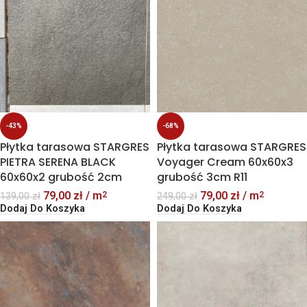
-43%
-68%
Płytka tarasowa STARGRES
Płytka tarasowa STARGRES
PIETRA SERENA BLACK
Voyager Cream 60x60x3
60x60x2 grubość 2cm
grubość 3cm R11
79,00
zł
/ m
79,00
zł
/ m
2
2
139,00
zł
249,00
zł
Dodaj Do Koszyka
Dodaj Do Koszyka