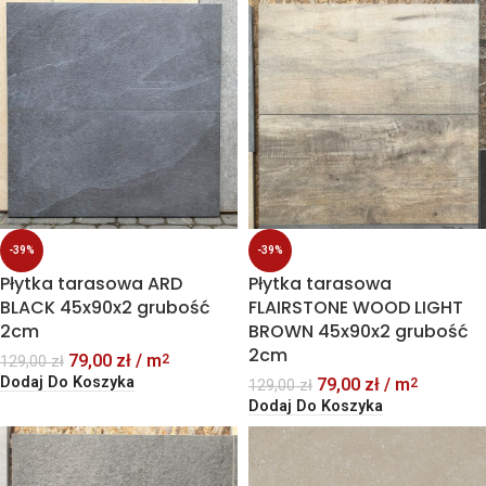
-39%
-39%
Płytka tarasowa ARD
Płytka tarasowa
BLACK 45x90x2 grubość
FLAIRSTONE WOOD LIGHT
2cm
BROWN 45x90x2 grubość
2cm
79,00
zł
/ m
2
129,00
zł
Dodaj Do Koszyka
79,00
zł
/ m
2
129,00
zł
Dodaj Do Koszyka