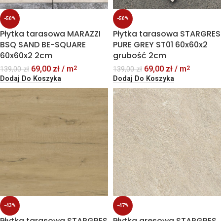
-50%
-50%
Płytka tarasowa MARAZZI
Płytka tarasowa STARGRES
BSQ SAND BE-SQUARE
PURE GREY ST01 60x60x2
60x60x2 2cm
grubość 2cm
69,00
zł
/ m
69,00
zł
/ m
2
2
139,00
zł
139,00
zł
Dodaj Do Koszyka
Dodaj Do Koszyka
-43%
-47%
Płytka tarasowa STARGRES
Płytka gresowa STARGRES