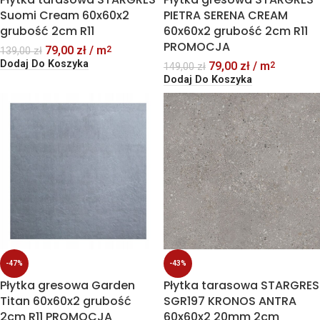
Suomi Cream 60x60x2
PIETRA SERENA CREAM
grubość 2cm R11
60x60x2 grubość 2cm R11
PROMOCJA
79,00
zł
/ m
2
139,00
zł
Dodaj Do Koszyka
79,00
zł
/ m
2
149,00
zł
Dodaj Do Koszyka
-43%
-47%
Płytka tarasowa STARGRES
Płytka gresowa Garden
SGR197 KRONOS ANTRA
Titan 60x60x2 grubość
60x60x2 20mm 2cm
2cm R11 PROMOCJA