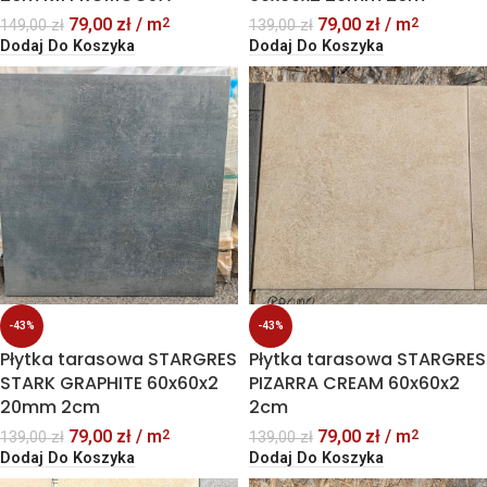
79,00
zł
/ m
79,00
zł
/ m
2
2
139,00
zł
149,00
zł
Dodaj Do Koszyka
Dodaj Do Koszyka
-43%
-43%
Płytka tarasowa STARGRES
Płytka tarasowa STARGRES
STARK GRAPHITE 60x60x2
PIZARRA CREAM 60x60x2
20mm 2cm
2cm
79,00
zł
/ m
79,00
zł
/ m
2
2
139,00
zł
139,00
zł
Dodaj Do Koszyka
Dodaj Do Koszyka