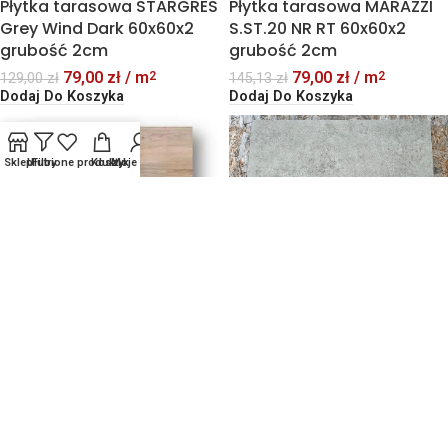
Płytka tarasowa STARGRES
Płytka tarasowa MARAZZI
Grey Wind Dark 60x60x2
S.ST.20 NR RT 60x60x2
grubość 2cm
grubość 2cm
79,00
zł
/ m
79,00
zł
/ m
2
2
129,00
zł
145,13
zł
Dodaj Do Koszyka
Dodaj Do Koszyka
Sklep
Ulubione produkty
Filtry
Koszyk
Moje konto
-64%
-42%
Płytka tarasowa STARGRES
Płytka tarasowa CERRAD
Downtown Taupe 60x60x3
GARDEN WOOD
grubość 3cm R11
LIGHTBROWN 59,7×59,7×2
PROMOCJA