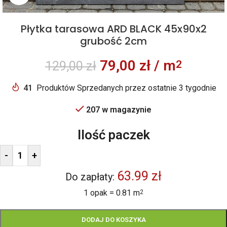
Płytka tarasowa ARD BLACK 45x90x2
grubość 2cm
79,00
zł
/ m
2
129,00
zł
41
Produktów Sprzedanych przez ostatnie 3 tygodnie
207 w magazynie
Ilość paczek
-
+
63.99 zł
Do zapłaty:
1 opak = 0.81 m
2
DODAJ DO KOSZYKA