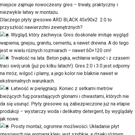
miejsce zajmuje nowoczesny gres – trwały, praktyczny i
niezwykle łatwy w montażu.
Dlaczego płyty gresowe ARD BLACK 45x90x2 2.0 to
przyszłość nawierzchni zewnętrznych?
Wygląd, który zachwyca. Gres doskonale imituje wygląd
wapienia, gnejsu, granitu, cementu, a nawet drewna. A do tego
jest w wielu różnych rozmiarach – nawet 60×120 cm!
Trwałość na lata. Beton pęka, wchłania wilgoć i z czasem
traci swój urok (już po kilku latach!). Gres 2.0 i 3.0 jest odporny
na mróz, wilgoć i plamy, a jego kolor nie blaknie nawet w
ekstremalnych warunkach.
Łatwość w pielęgnacji. Koniec z setkami metrów
bieżących fug porastających glonami i chwastami, których nie
da się usunąć. Płyty gresowe są zabezpieczone już na etapie
produkcji – wystarczy woda i delikatny detergent, by wyglądały
jak nowe.
Prosty montaż, ogromne możliwości. Układanie płyt
gresowych nie wymaga kleju, jest szybkie, a dzięki różnym