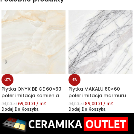
-27%
-5%
Płytka ONYX BEIGE 60×60
Płytka MAKALU 60×60
poler imitacja kamienia
poler imitacja marmuru
69,00
zł
/ m
89,00
zł
/ m
2
2
94,00
zł
94,00
zł
Dodaj Do Koszyka
Dodaj Do Koszyka