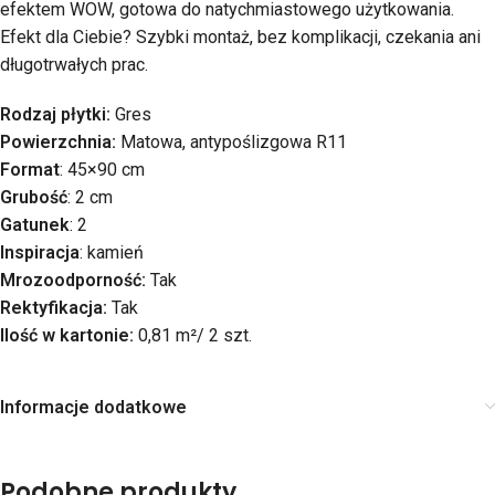
efektem WOW, gotowa do natychmiastowego użytkowania.
Efekt dla Ciebie? Szybki montaż, bez komplikacji, czekania ani
długotrwałych prac.
Rodzaj płytki:
Gres
Powierzchnia:
Matowa, antypoślizgowa R11
Format
: 45×90 cm
Grubość
: 2 cm
Gatunek
: 2
Inspiracja
: kamień
Mrozoodporność:
Tak
Rektyfikacja:
Tak
Ilość w kartonie:
0,81 m²/ 2 szt.
Informacje dodatkowe
Podobne produkty