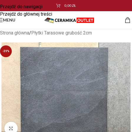
0,00
ZŁ
Przejdź do nawigacji
Przejdź do głównej treści
MENU
Strona główna
/
Płytki Tarasowe grubość 2cm
-39%
Kliknij aby powiększyć