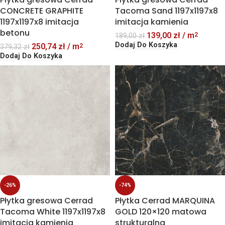
CONCRETE GRAPHITE
Tacoma Sand 1197x1197x8
1197x1197x8 imitacja
imitacja kamienia
betonu
139,00
zł
/ m
2
189,00
zł
Dodaj Do Koszyka
250,74
zł
/ m
2
379,32
zł
Dodaj Do Koszyka
-26%
-74%
Płytka gresowa Cerrad
Płytka Cerrad MARQUINA
Tacoma White 1197x1197x8
GOLD 120×120 matowa
imitacja kamienia
strukturalna