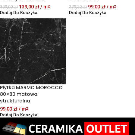
139,00
zł
/ m
99,00
zł
/ m
2
2
189,00
zł
379,32
zł
Dodaj Do Koszyka
Dodaj Do Koszyka
Płytka MARMO MOROCCO
80×80 matowa
strukturalna
99,00
zł
/ m
2
Dodaj Do Koszyka