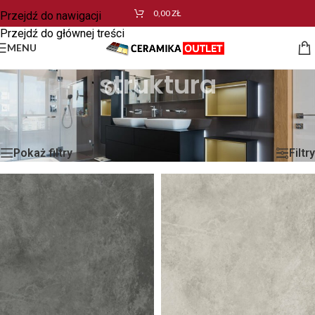
0,00
ZŁ
Przejdź do nawigacji
Przejdź do głównej treści
MENU
struktura
Strona główna
/
Produkty oznaczone “struktura”
Wyświetlanie wszystkich wyników: 7
Pokaż filtry
Filtry