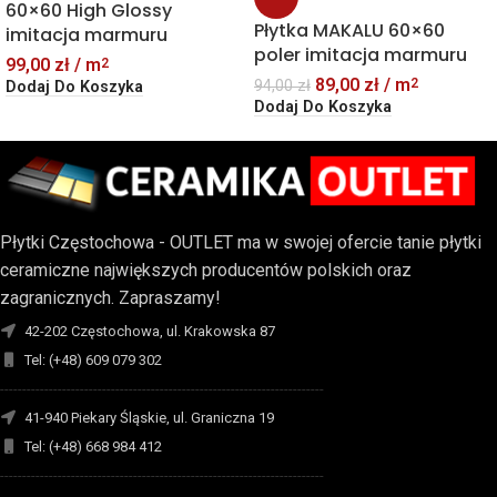
60×60 High Glossy
Płytka MAKALU 60×60
imitacja marmuru
poler imitacja marmuru
99,00
zł
/ m
2
89,00
zł
/ m
2
94,00
zł
Dodaj Do Koszyka
Dodaj Do Koszyka
Płytki Częstochowa - OUTLET ma w swojej ofercie tanie płytki
ceramiczne największych producentów polskich oraz
zagranicznych. Zapraszamy!
42-202 Częstochowa, ul. Krakowska 87
Tel: (+48) 609 079 302
-------------------------------------------------------------------------
41-940 Piekary Śląskie, ul. Graniczna 19
Tel: (+48) 668 984 412
-------------------------------------------------------------------------