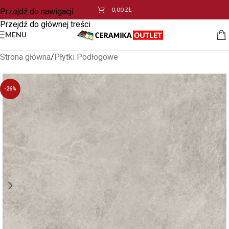
0,00
ZŁ
Przejdź do nawigacji
Przejdź do głównej treści
MENU
Strona główna
/
Płytki Podłogowe
-26%