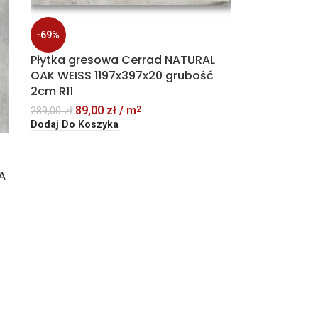
-69%
Płytka gresowa Cerrad NATURAL
OAK WEISS 1197x397x20 grubość
2cm R11
89,00
zł
/ m
2
289,00
zł
Dodaj Do Koszyka
A