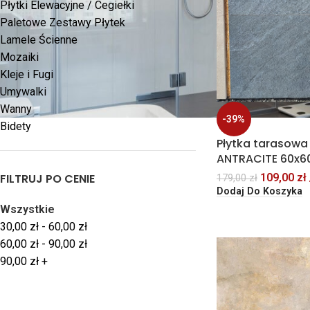
Płytki Elewacyjne / Cegiełki
Paletowe Zestawy Płytek
Lamele Ścienne
Mozaiki
Kleje i Fugi
Umywalki
Wanny
-39%
Bidety
Płytka tarasowa
ANTRACITE 60x6
109,00
zł
FILTRUJ PO CENIE
179,00
zł
Dodaj Do Koszyka
Wszystkie
30,00
zł
-
60,00
zł
60,00
zł
-
90,00
zł
90,00
zł
+