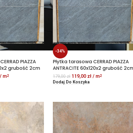
-34%
 CERRAD PIAZZA
Płytka tarasowa CERRAD PIAZZA
0x2 grubość 2cm
ANTRACITE 60x120x2 grubość 2c
/ m
119,00
zł
/ m
2
2
179,00
zł
Dodaj Do Koszyka