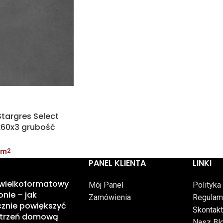
targres Select
0x60x3 grubość
 m
2
PANEL KLIENTA
LINKI
 wielkoformatowy
Mój Panel
Polityka
onie – jak
Zamówienia
Regulam
znie powiększyć
Skontakt
strzeń domową
Nasz Bl