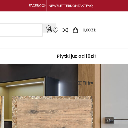
NEWSLETTER
KONTAKT
FAQ
FACEBOOK
0,00
ZŁ
Płytki już od 10zł!
Filtry
Pokaż
9
24
36