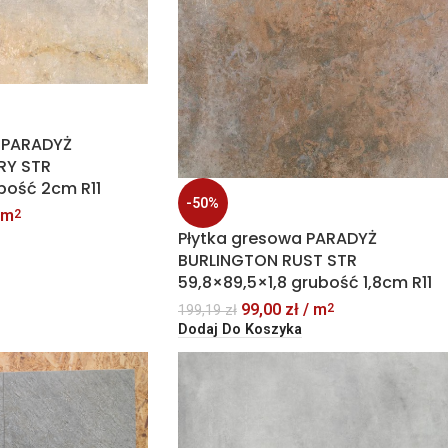
 PARADYŻ
RY STR
bość 2cm R11
-50%
 m
2
Płytka gresowa PARADYŻ
BURLINGTON RUST STR
59,8×89,5×1,8 grubość 1,8cm R11
99,00
zł
/ m
2
199,19
zł
Dodaj Do Koszyka