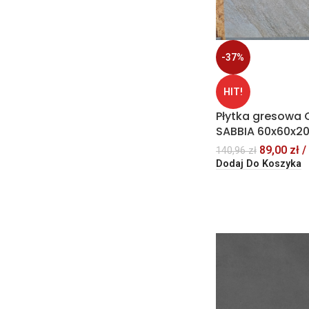
-37%
HIT!
Płytka gresowa 
SABBIA 60x60x20
89,00
zł
/
140,96
zł
Dodaj Do Koszyka