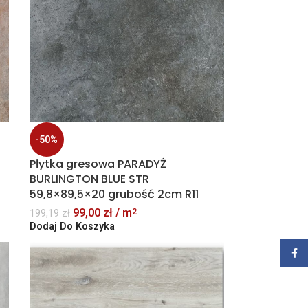
-50%
Płytka gresowa PARADYŻ
BURLINGTON BLUE STR
59,8×89,5×20 grubość 2cm R11
99,00
zł
/ m
2
199,19
zł
Dodaj Do Koszyka
Zalog