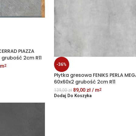
CERRAD PIAZZA
 grubość 2cm R11
-36%
 m
2
Płytka gresowa FENIKS PERLA MEG
60x60x2 grubość 2cm R11
89,00
zł
/ m
2
139,00
zł
Dodaj Do Koszyka