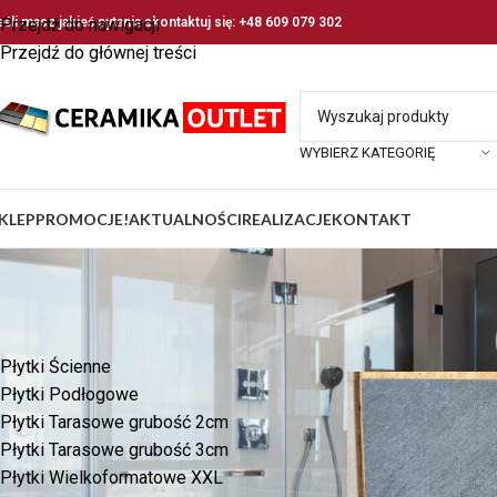
eśli masz jakieś pytania skontaktuj się: +48 609 079 302
Przejdź do nawigacji
Przejdź do głównej treści
WYBIERZ KATEGORIĘ
KLEP
PROMOCJE!
AKTUALNOŚCI
REALIZACJE
KONTAKT
KATEGORIE PRODUKTÓW
Strona główna
/
Pro
Płytki Ścienne
Płytki Podłogowe
Płytki Tarasowe grubość 2cm
Płytki Tarasowe grubość 3cm
Płytki Wielkoformatowe XXL