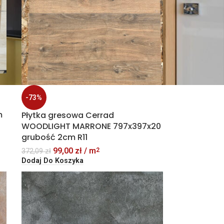
-73%
m
Płytka gresowa Cerrad
WOODLIGHT MARRONE 797x397x20
grubość 2cm R11
99,00
zł
/ m
2
372,09
zł
Dodaj Do Koszyka