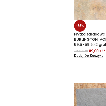
-55%
Płytka tarasowa
BURLINGTON IVO
59,5×59,5×2 gru
89,00
zł
/
199,00
zł
Dodaj Do Koszyka