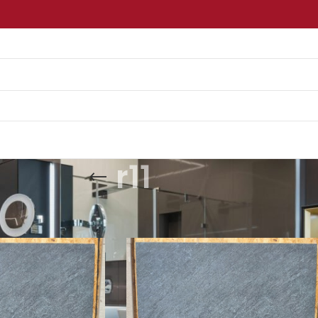
r11
dukty oznaczone “r11”