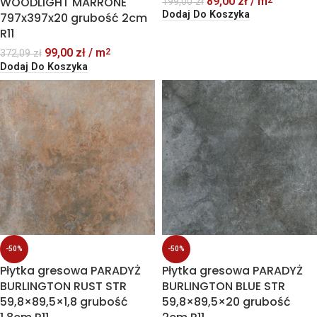
89,00
zł
/ m
WOODLIGHT MARRONE
199,00
zł
Dodaj Do Koszyka
797x397x20 grubość 2cm
R11
99,00
zł
/ m
2
372,09
zł
Dodaj Do Koszyka
-50%
-50%
Płytka gresowa PARADYŻ
Płytka gresowa PARADYŻ
BURLINGTON RUST STR
BURLINGTON BLUE STR
59,8×89,5×1,8 grubość
59,8×89,5×20 grubość