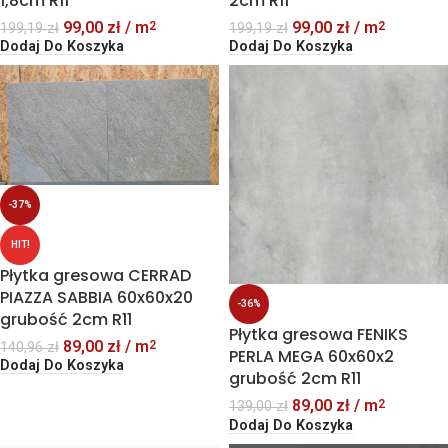
1,8cm R11
2cm R11
99,00
zł
/ m
99,00
zł
/ m
2
2
199,19
zł
199,19
zł
Dodaj Do Koszyka
Dodaj Do Koszyka
-37%
HIT!
Płytka gresowa CERRAD
PIAZZA SABBIA 60x60x20
-36%
grubość 2cm R11
Płytka gresowa FENIKS
89,00
zł
/ m
2
140,96
zł
PERLA MEGA 60x60x2
Dodaj Do Koszyka
grubość 2cm R11
89,00
zł
/ m
2
139,00
zł
Dodaj Do Koszyka