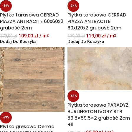
-39%
-34%
Płytka tarasowa CERRAD
Płytka tarasowa CERRAD
PIAZZA ANTRACITE 60x60x2
PIAZZA ANTRACITE
grubość 2cm
60x120x2 grubość 2cm
109,00
zł
/ m
119,00
zł
/ m
2
2
179,00
zł
179,00
zł
Dodaj Do Koszyka
Dodaj Do Koszyka
-55%
Płytka tarasowa PARADYŻ
BURLINGTON IVORY STR
59,5×59,5×2 grubość 2cm
-73%
R11
Płytka gresowa Cerrad
2