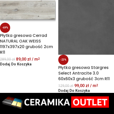
-69%
Płytka gresowa Cerrad
NATURAL OAK WEISS
1197x397x20 grubość 2cm
R11
89,00
zł
/ m
2
289,00
zł
-23%
Dodaj Do Koszyka
Płytka gresowa Stargres
Select Antracite 3.0
60x60x3 grubość 3cm R11
99,00
zł
/ m
2
129,00
zł
Dodaj Do Koszyka