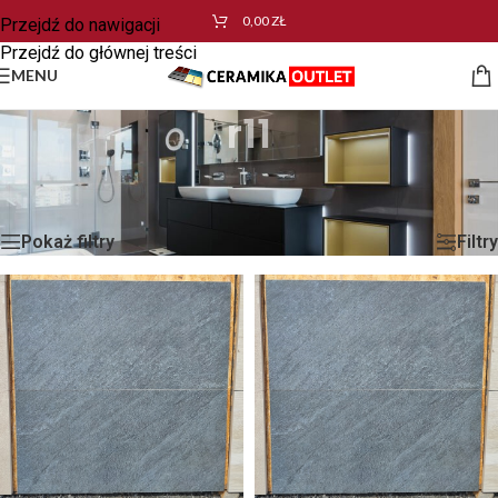
0,00
ZŁ
Przejdź do nawigacji
Przejdź do głównej treści
MENU
r11
Strona główna
/
Produkty oznaczone “r11”
Wyświetlanie wszystkich wyników: 10
Pokaż filtry
Filtry