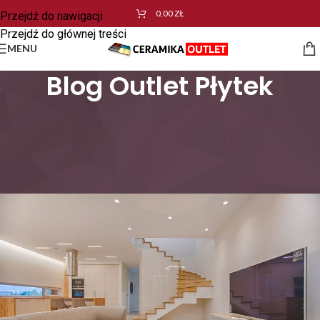
0,00
ZŁ
Przejdź do nawigacji
Przejdź do głównej treści
MENU
Blog Outlet Płytek
DESIGN TRENDY
,
ARCHITEKTURA WNĘTRZ
Nowoczesne wnętrze – na co
należy zwrócić uwagę?
ceramikaoutlet
Wł. 20 czerwca 2019