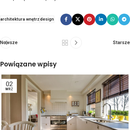
architektura wnętrz
design
Nowsze
Starsze
Powiązane wpisy
02
WRZ