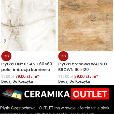
-20%
-25%
Płytka ONYX SAND 60×60
Płytka gresowa WALNUT
poler imitacja kamienia
BROWN 60×120
79,00
zł
/ m
89,00
zł
/ m
2
2
99,00
zł
119,00
zł
Dodaj Do Koszyka
Dodaj Do Koszyka
Płytki Częstochowa - OUTLET ma w swojej ofercie tanie płytki