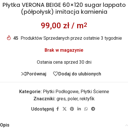
Płytka VERONA BEIGE 60×120 sugar lappato
(półpołysk) imitacja kamienia
99,00
zł
/ m
2
45
Produktów Sprzedanych przez ostatnie 3 tygodnie
Brak w magazynie
Ostania cena sprzed 30 dni
Porównaj
Dodaj do ulubionych
Kategorie:
Płytki Podłogowe
,
Płytki Ścienne
Znaczniki:
gres
,
poler
,
rektyfik
Udostępnij
Opis