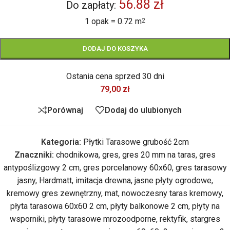
56.88 zł
Do zapłaty:
1 opak = 0.72 m
2
DODAJ DO KOSZYKA
Ostania cena sprzed 30 dni
79,00
zł
Porównaj
Dodaj do ulubionych
Kategoria:
Płytki Tarasowe grubość 2cm
Znaczniki:
chodnikowa
,
gres
,
gres 20 mm na taras
,
gres
antypoślizgowy 2 cm
,
gres porcelanowy 60x60
,
gres tarasowy
jasny
,
Hardmatt
,
imitacja drewna
,
jasne płyty ogrodowe
,
kremowy gres zewnętrzny
,
mat
,
nowoczesny taras kremowy
,
płyta tarasowa 60x60 2 cm
,
płyty balkonowe 2 cm
,
płyty na
wsporniki
,
płyty tarasowe mrozoodporne
,
rektyfik
,
stargres