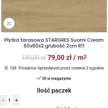
Kliknij aby powiększyć
Płytka tarasowa STARGRES Suomi Cream
60x60x2 grubość 2cm R11
79,00
zł
/ m
2
139,00
zł
123
Produktów Sprzedanych przez ostatnie 3 tygodnie
30 w magazynie
Ilość paczek
-
+