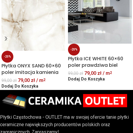
-20%
-20%
Płytka ICE WHITE 60×60
poler prawdziwa biel
Płytka ONYX SAND 60×60
poler imitacja kamienia
79,00
zł
/ m
2
99,00
zł
Dodaj Do Koszyka
79,00
zł
/ m
2
99,00
zł
Dodaj Do Koszyka
Płytki Częstochowa - OUTLET ma w swojej ofercie tanie płytki
ceramiczne największych producentów polskich oraz
zagranicznych. Zapraszamy!