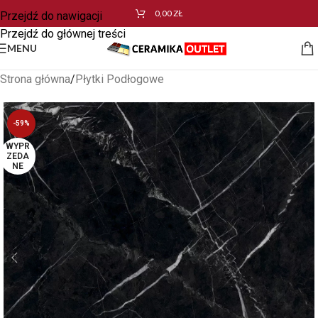
0,00
ZŁ
Przejdź do nawigacji
Przejdź do głównej treści
MENU
Strona główna
/
Płytki Podłogowe
-59%
WYPR
ZEDA
NE