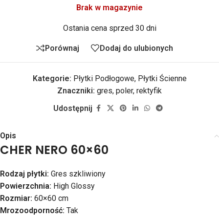
Brak w magazynie
Ostania cena sprzed 30 dni
Porównaj
Dodaj do ulubionych
Kategorie:
Płytki Podłogowe
,
Płytki Ścienne
Znaczniki:
gres
,
poler
,
rektyfik
Udostępnij
Opis
CHER NERO 60×60
Rodzaj płytki:
Gres szkliwiony
Powierzchnia:
High Glossy
Rozmiar:
60×60 cm
Mrozoodporność:
Tak