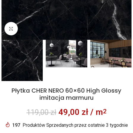
Kliknij aby powiększyć
Płytka CHER NERO 60×60 High Glossy
imitacja marmuru
49,00
zł
/ m
2
119,00
zł
197
Produktów Sprzedanych przez ostatnie 3 tygodnie