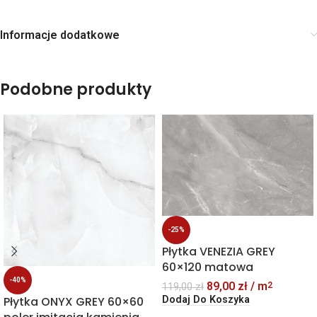
Informacje dodatkowe
Podobne produkty
-25%
Płytka VENEZIA GREY
60×120 matowa
-40%
89,00
zł
/ m
2
119,00
zł
Płytka ONYX GREY 60×60
Dodaj Do Koszyka