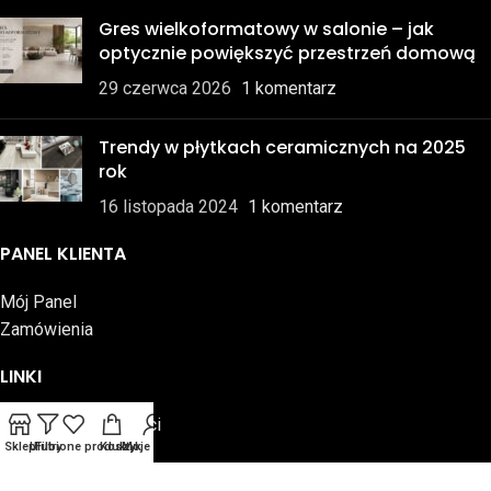
Gres wielkoformatowy w salonie – jak
optycznie powiększyć przestrzeń domową
29 czerwca 2026
1 komentarz
Trendy w płytkach ceramicznych na 2025
rok
16 listopada 2024
1 komentarz
PANEL KLIENTA
Mój Panel
Zamówienia
LINKI
Polityka Prywatności
Sklep
Ulubione produkty
Filtry
Koszyk
Moje konto
Regulamin
Skontaktuj się