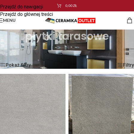
0,00
ZŁ
Przejdź do nawigacji
Przejdź do głównej treści
MENU
płytki tarasowe
Strona główna
/
Produkty oznaczone “płytki tarasowe”
Wyświetlanie wszystkich wyników: 2
Pokaż filtry
Filtry