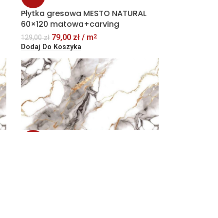
Płytka gresowa MESTO NATURAL
60×120 matowa+carving
79,00
zł
/ m
2
129,00
zł
Dodaj Do Koszyka
-39%
Płytka gresowa MODULAR BROWN
60×120 matowa+carving
79,00
zł
/ m
2
129,00
zł
Dodaj Do Koszyka