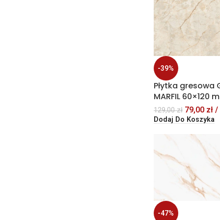
-39%
Płytka gresowa
MARFIL 60×120 
79,00
zł
/
129,00
zł
Dodaj Do Koszyka
-47%