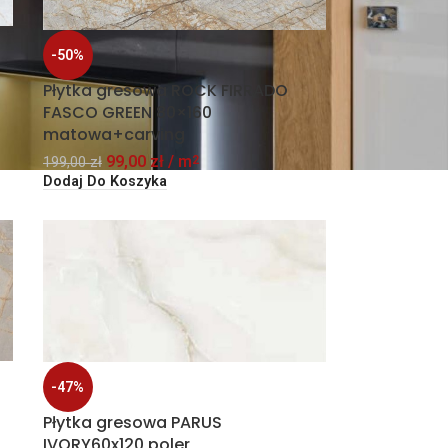
-50%
Płytka gresowa ROCK FIRRADO
FASCO GREEN 80×160
matowa+carving
99,00
zł
/ m
2
199,00
zł
Dodaj Do Koszyka
-47%
Płytka gresowa PARUS
IVORY60x120 poler