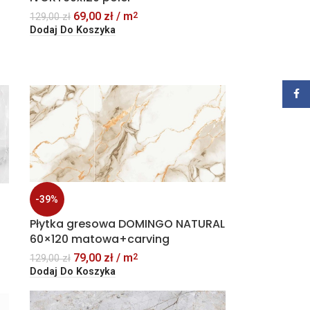
69,00
zł
/ m
2
129,00
zł
Dodaj Do Koszyka
Zalog
-39%
Płytka gresowa DOMINGO NATURAL
60×120 matowa+carving
79,00
zł
/ m
2
129,00
zł
Dodaj Do Koszyka