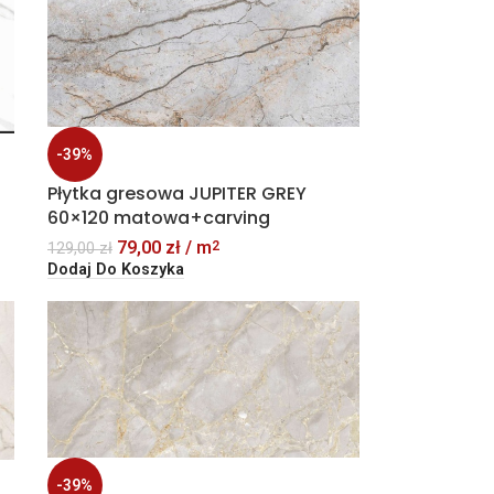
-39%
Płytka gresowa JUPITER GREY
60×120 matowa+carving
79,00
zł
/ m
2
129,00
zł
Dodaj Do Koszyka
-39%