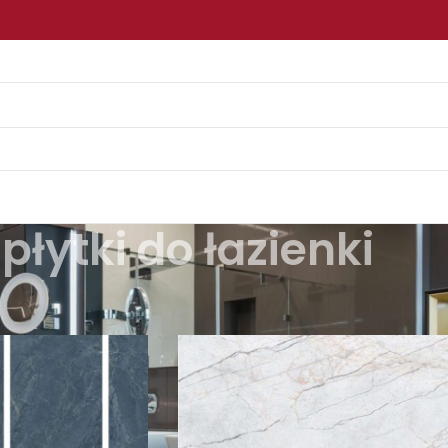
płytki do łazienki
ukty oznaczone “płytki do łazienki”
/
Strona 2