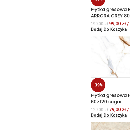
Płytka gresowa
ARRORA GREY 8
99,00
zł
/
199,00
zł
Dodaj Do Koszyka
-39%
Płytka gresowa
60×120 sugar
79,00
zł
/
129,00
zł
Dodaj Do Koszyka