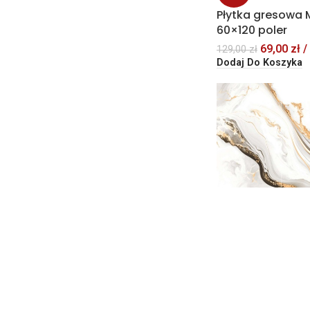
Płytka gresowa
60×120 poler
69,00
zł
/
129,00
zł
Dodaj Do Koszyka
-39%
Płytka gresowa
60×120 matowa+
79,00
zł
/
129,00
zł
Dodaj Do Koszyka