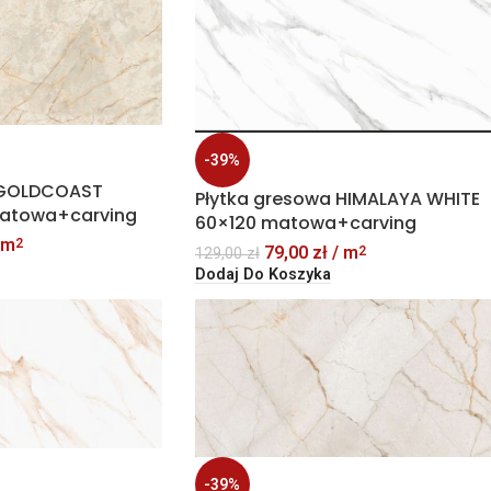
-39%
 GOLDCOAST
Płytka gresowa HIMALAYA WHITE
matowa+carving
60×120 matowa+carving
 m
2
79,00
zł
/ m
2
129,00
zł
Dodaj Do Koszyka
-39%