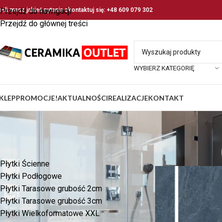
eśli masz jakieś pytania skontaktuj się: +48 609 079 302
Przejdź do nawigacji
Przejdź do głównej treści
WYBIERZ KATEGORIĘ
KLEP
PROMOCJE!
AKTUALNOŚCI
REALIZACJE
KONTAKT
KATEGORIE PRODUKTÓW
Strona główna
/
Prod
Płytki Ścienne
Płytki Podłogowe
Płytki Tarasowe grubość 2cm
Płytki Tarasowe grubość 3cm
Płytki Wielkoformatowe XXL