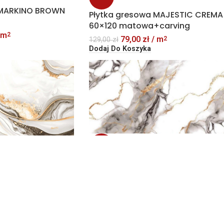
 MARKINO BROWN
Płytka gresowa MAJESTIC CREMA
60×120 matowa+carving
 m
2
79,00
zł
/ m
2
129,00
zł
Dodaj Do Koszyka
-39%
Płytka gresowa MODULAR BROWN
 MIMOSA CARBON
60×120 sugar granula
carving
79,00
zł
/ m
2
129,00
zł
 m
2
Dodaj Do Koszyka