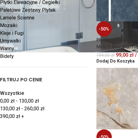
Płytki Elewacyjne / Cegiełki
Paletowe Zestawy Płytek
Lamele Ścienne
Mozaiki
-50%
Kleje i Fugi
Płytka gresowa 
Umywalki
MULTI 80×160 m
Wanny
99,00
zł
/
199,00
zł
Bidety
Dodaj Do Koszyka
FILTRUJ PO CENIE
Wszystkie
0,00
zł
-
130,00
zł
130,00
zł
-
260,00
zł
390,00
zł
+
-50%