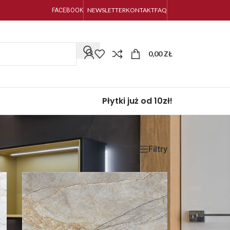
NEWSLETTER
KONTAKT
FAQ
FACEBOOK
0,00
ZŁ
Płytki już od 10zł!
Filtry
Pokaż
9
24
36