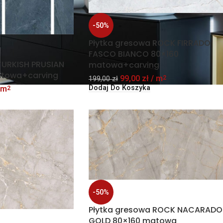
-50%
Płytka gresowa ROCK FIRRADO
FASCO BIANCO 80×160
TURKISH PRUSIAN
matowa+carving
atowa+carving
99,00
zł
/ m
2
199,00
zł
Dodaj Do Koszyka
 m
2
-50%
Płytka gresowa ROCK NACARADO
GOLD 80×160 matowa