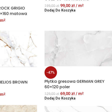
99,00
zł
/ m
2
199,00
zł
 ROCK GRIGIO
Dodaj Do Koszyka
0×160 matowa
 m
2
-47%
Płytka gresowa GERMAN GREY
 HELIOS BROWN
60×120 poler
69,00
zł
/ m
2
129,00
zł
 m
2
Dodaj Do Koszyka