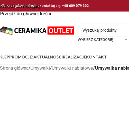
eśli masz jakieś pytania skontaktuj się: +48 609 079 302
Przejdź do nawigacji
Przejdź do głównej treści
WYBIERZ KATEGORIĘ
KLEP
PROMOCJE!
AKTUALNOŚCI
REALIZACJE
KONTAKT
Strona główna
/
Umywalki
/
Umywalki nablatowe
/
Umywalka nabla