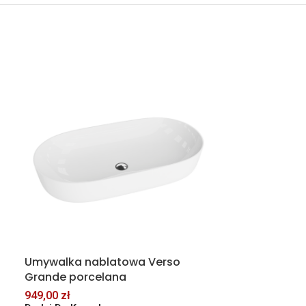
Umywalka nablatowa Verso
Umywalka na
Grande porcelana
porcelana
949,00
zł
519,00
zł