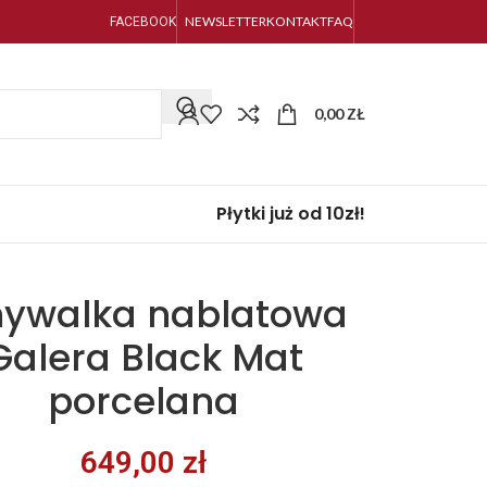
NEWSLETTER
KONTAKT
FAQ
FACEBOOK
0,00
ZŁ
Płytki już od 10zł!
ywalka nablatowa
Galera Black Mat
porcelana
649,00
zł