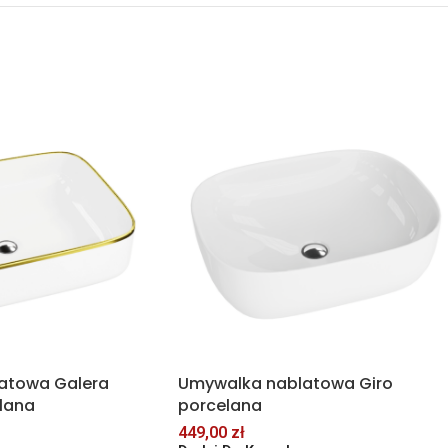
atowa Galera
Umywalka nablatowa Giro
elana
porcelana
449,00
zł