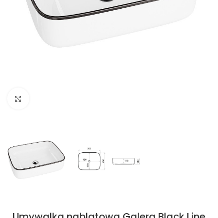
Kliknij aby powiększyć
Umywalka nablatowa Galera Black Line