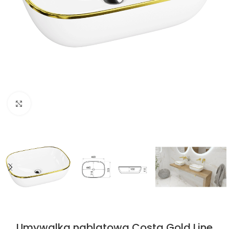
Kliknij aby powiększyć
Umywalka nablatowa Costa Gold Line