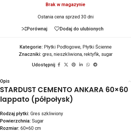
Brak w magazynie
Ostania cena sprzed 30 dni
Porównaj
Dodaj do ulubionych
Kategorie:
Płytki Podłogowe
,
Płytki Ścienne
Znaczniki:
gres
,
nieszkliwiona
,
rektyfik
,
sugar
Udostępnij
Opis
STARDUST CEMENTO ANKARA 60×60
lappato (półpołysk)
Rodzaj płytki:
Gres szkliwiony
Powierzchnia:
Sugar
Rozmiar:
60×60 cm