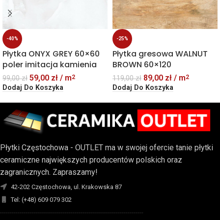
-40%
-25%
Płytka ONYX GREY 60×60
Płytka gresowa WALNUT
poler imitacja kamienia
BROWN 60×120
59,00
zł
/ m
89,00
zł
/ m
2
2
99,00
zł
119,00
zł
Dodaj Do Koszyka
Dodaj Do Koszyka
Płytki Częstochowa - OUTLET ma w swojej ofercie tanie płytki
ceramiczne największych producentów polskich oraz
zagranicznych. Zapraszamy!
42-202 Częstochowa, ul. Krakowska 87
Tel: (+48) 609 079 302
-------------------------------------------------------------------------