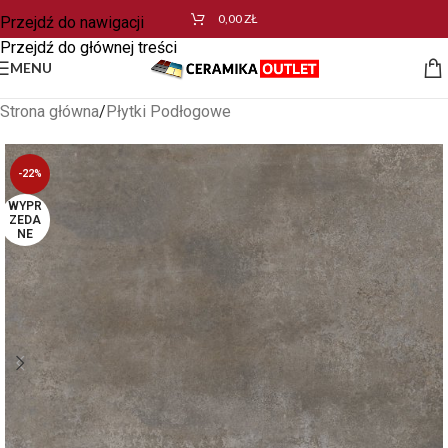
0,00
ZŁ
Przejdź do nawigacji
Przejdź do głównej treści
MENU
Strona główna
/
Płytki Podłogowe
-22%
WYPR
ZEDA
NE