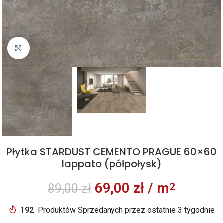
Kliknij aby powiększyć
Płytka STARDUST CEMENTO PRAGUE 60×60
lappato (półpołysk)
69,00
zł
/ m
2
89,00
zł
192
Produktów Sprzedanych przez ostatnie 3 tygodnie