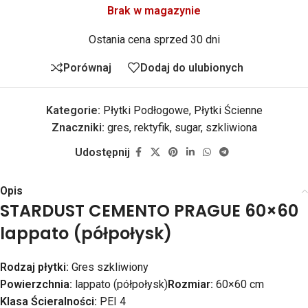
Brak w magazynie
Ostania cena sprzed 30 dni
Porównaj
Dodaj do ulubionych
Kategorie:
Płytki Podłogowe
,
Płytki Ścienne
Znaczniki:
gres
,
rektyfik
,
sugar
,
szkliwiona
Udostępnij
Opis
STARDUST CEMENTO PRAGUE 60×60
lappato (półpołysk)
Rodzaj płytki:
Gres szkliwiony
Powierzchnia:
lappato (półpołysk)
Rozmiar:
60×60 cm
Klasa Ścieralności:
PEI 4