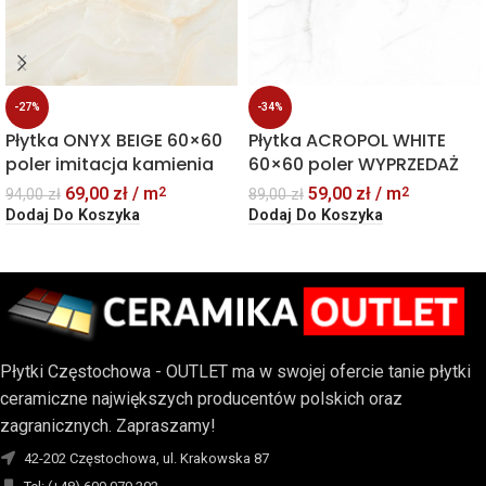
-27%
-34%
Płytka ONYX BEIGE 60×60
Płytka ACROPOL WHITE
poler imitacja kamienia
60×60 poler WYPRZEDAŻ
69,00
zł
/ m
59,00
zł
/ m
2
2
94,00
zł
89,00
zł
Dodaj Do Koszyka
Dodaj Do Koszyka
Płytki Częstochowa - OUTLET ma w swojej ofercie tanie płytki
ceramiczne największych producentów polskich oraz
zagranicznych. Zapraszamy!
42-202 Częstochowa, ul. Krakowska 87