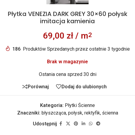
Płytka VENEZIA DARK GREY 30×60 połysk
imitacja kamienia
69,00
zł
/ m
2
186
Produktów Sprzedanych przez ostatnie 3 tygodnie
Brak w magazynie
Ostania cena sprzed 30 dni
Porównaj
Dodaj do ulubionych
Kategoria:
Płytki Ścienne
Znaczniki:
błyszcząca
,
połysk
,
rektyfik
,
ścienna
Udostępnij