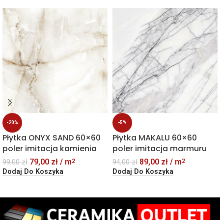
-20%
-5%
Płytka ONYX SAND 60×60
Płytka MAKALU 60×60
poler imitacja kamienia
poler imitacja marmuru
79,00
zł
/ m
89,00
zł
/ m
2
2
99,00
zł
94,00
zł
Dodaj Do Koszyka
Dodaj Do Koszyka