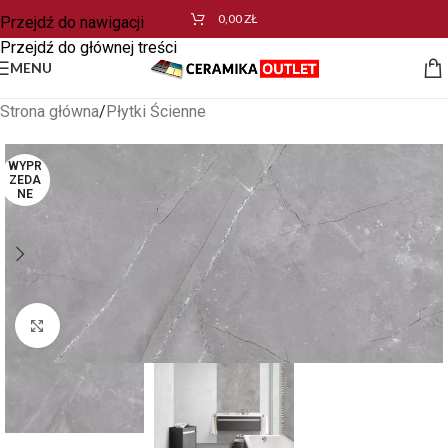
0,00
ZŁ
Przejdź do nawigacji
Przejdź do głównej treści
MENU
Strona główna
/
Płytki Ścienne
WYPR
ZEDA
NE
Kliknij aby powiększyć