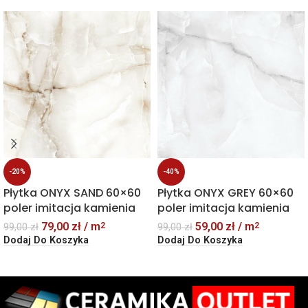
-20%
-40%
Płytka ONYX SAND 60×60
Płytka ONYX GREY 60×60
poler imitacja kamienia
poler imitacja kamienia
79,00
zł
/ m
59,00
zł
/ m
2
2
99,00
zł
99,00
zł
Dodaj Do Koszyka
Dodaj Do Koszyka