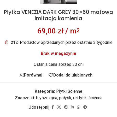
Płytka VENEZIA DARK GREY 30×60 matowa
imitacja kamienia
69,00
zł
/ m
2
212
Produktów Sprzedanych przez ostatnie 3 tygodnie
Brak w magazynie
Ostania cena sprzed 30 dni
Porównaj
Dodaj do ulubionych
Kategoria:
Płytki Ścienne
Znaczniki:
błyszcząca
,
połysk
,
rektyfik
,
ścienna
Udostępnij