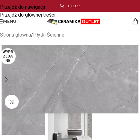
0,00
ZŁ
Przejdź do nawigacji
Przejdź do głównej treści
MENU
Strona główna
/
Płytki Ścienne
WYPR
ZEDA
NE
Kliknij aby powiększyć