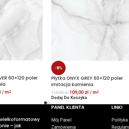
-8%
VER 60×120 poler
Płytka ONYX GREY 60×120 poler
nia
imitacja kamienia
ł
/ m
109,00
zł
/ m
2
2
119,00
zł
Dodaj Do Koszyka
PANEL KLIENTA
LINKI
 wielkoformatowy
Mój Panel
Polityka
onie – jak
Zamówienia
Regulam