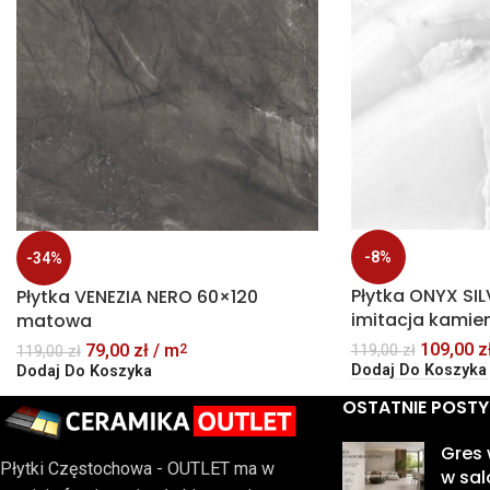
-8%
-34%
Płytka ONYX SIL
Płytka VENEZIA NERO 60×120
imitacja kamie
matowa
109,00
z
79,00
zł
/ m
2
119,00
zł
119,00
zł
Dodaj Do Koszyka
Dodaj Do Koszyka
OSTATNIE POSTY
Gres
Płytki Częstochowa - OUTLET ma w
w sal