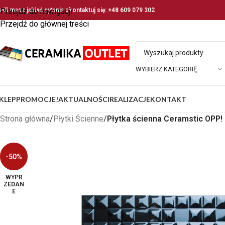
eśli masz jakieś pytania skontaktuj się: +48 609 079 302
Przejdź do nawigacji
Przejdź do głównej treści
WYBIERZ KATEGORIĘ
KLEP
PROMOCJE!
AKTUALNOŚCI
REALIZACJE
KONTAKT
Strona główna
/
Płytki Ścienne
/
Płytka ścienna Ceramstic OP
-50%
WYPR
ZEDAN
E