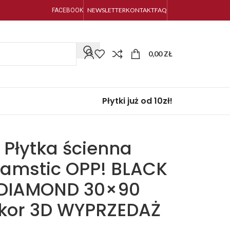
NEWSLETTER
KONTAKT
FAQ
FACEBOOK
0,00
ZŁ
Płytki już od 10zł!
Płytka ścienna
amstic OPP! BLACK
DIAMOND 30×90
kor 3D WYPRZEDAŻ