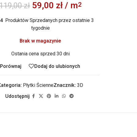
59,00
zł
/ m
2
119,00
zł
4
Produktów Sprzedanych przez ostatnie 3
tygodnie
Brak w magazynie
Ostania cena sprzed 30 dni
Porównaj
Dodaj do ulubionych
Kategoria:
Płytki Ścienne
Znacznik:
3D
Udostępnij