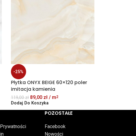
Płytka CEME
-25%
lappato (pół
WYPRZEDAŻ
Płytka ONYX BEIGE 60×120 poler
imitacja kamienia
79,00
zł
/ m
2
Dodaj Do Kosz
89,00
zł
/ m
2
119,00
zł
Dodaj Do Koszyka
POZOSTAŁE
 Prywatności
Facebook
in
Nowości