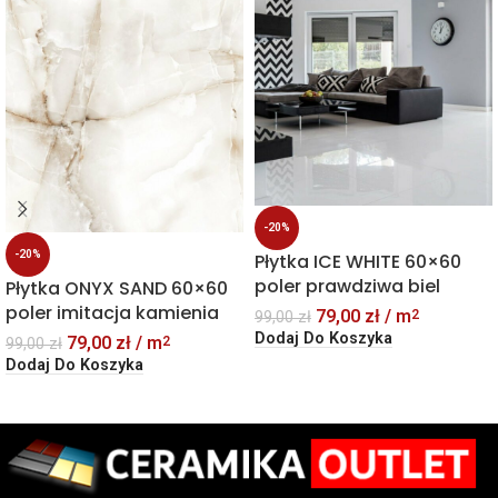
-20%
-20%
Płytka ICE WHITE 60×60
poler prawdziwa biel
Płytka ONYX SAND 60×60
poler imitacja kamienia
79,00
zł
/ m
2
99,00
zł
Dodaj Do Koszyka
79,00
zł
/ m
2
99,00
zł
Dodaj Do Koszyka