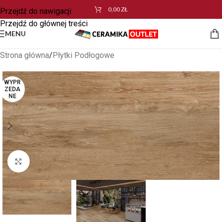
0,00
ZŁ
Przejdź do nawigacji
Przejdź do głównej treści
MENU
Strona główna
/
Płytki Podłogowe
WYPR
ZEDA
NE
Kliknij aby powiększyć