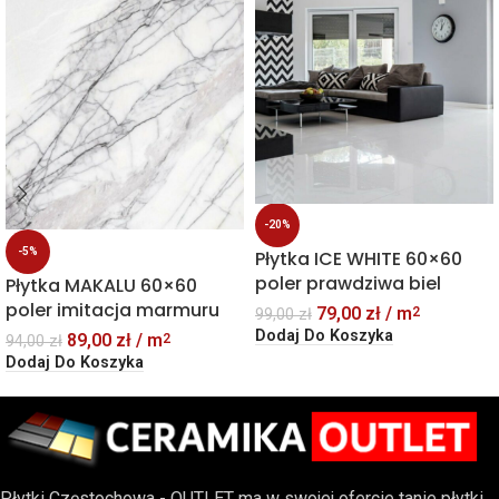
-20%
-5%
Płytka ICE WHITE 60×60
poler prawdziwa biel
Płytka MAKALU 60×60
poler imitacja marmuru
79,00
zł
/ m
2
99,00
zł
Dodaj Do Koszyka
89,00
zł
/ m
2
94,00
zł
Dodaj Do Koszyka
Płytki Częstochowa - OUTLET ma w swojej ofercie tanie płytki