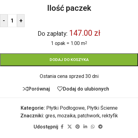
Ilość paczek
-
+
147.00 zł
Do zapłaty:
1 opak = 1.00 m
2
DODAJ DO KOSZYKA
Ostania cena sprzed 30 dni
Porównaj
Dodaj do ulubionych
Kategorie:
Płytki Podłogowe
,
Płytki Ścienne
Znaczniki:
gres
,
mozaika
,
patchwork
,
rektyfik
Udostępnij