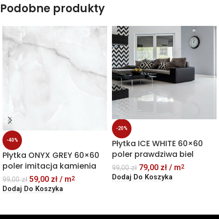
Podobne produkty
-20%
-40%
Płytka ICE WHITE 60×60
poler prawdziwa biel
Płytka ONYX GREY 60×60
poler imitacja kamienia
79,00
zł
/ m
2
99,00
zł
Dodaj Do Koszyka
59,00
zł
/ m
2
99,00
zł
Dodaj Do Koszyka