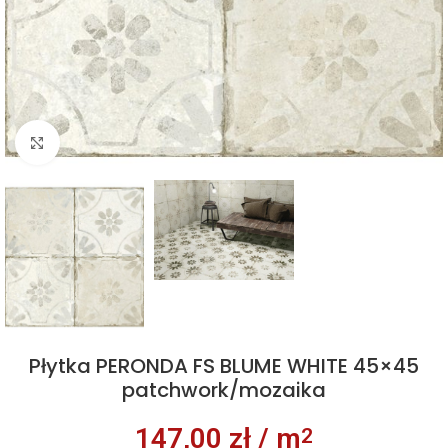
Kliknij aby powiększyć
Płytka PERONDA FS BLUME WHITE 45×45
patchwork/mozaika
147,00
zł
/ m
2