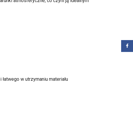
arunki atmosferyczne, co czyni ją idealnym
Zalog
i łatwego w utrzymaniu materiału