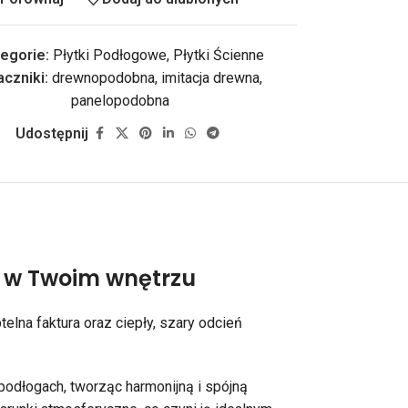
egorie:
Płytki Podłogowe
,
Płytki Ścienne
czniki:
drewnopodobna
,
imitacja drewna
,
panelopodobna
Udostępnij
ć w Twoim wnętrzu
lna faktura oraz ciepły, szary odcień
a podłogach, tworząc harmonijną i spójną