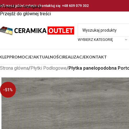
eśli masz jakieś pytania skontaktuj się: +48 609 079 302
Przejdź do nawigacji
Przejdź do głównej treści
WYBIERZ KATEGORIĘ
KLEP
PROMOCJE!
AKTUALNOŚCI
REALIZACJE
KONTAKT
Strona główna
/
Płytki Podłogowe
/
Płytka panelopodobna Porto
-51%