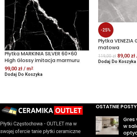
-25%
Płytka VENEZIA 
matowa
Płytka MARKINIA SILVER 60×60
89,00
zł
119,00
zł
High Glossy imitacja marmuru
Dodaj Do Koszyka
99,00
zł
/ m
2
Dodaj Do Koszyka
OSTATNIE POSTY
Gres
Płytki Częstochowa - OUTLET ma w
w sal
swojej ofercie tanie płytki ceramiczne
optyc