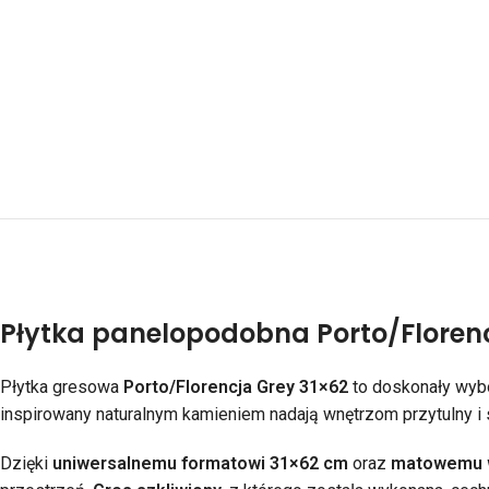
Płytka panelopodobna Porto/Florenc
Płytka gresowa
Porto/Florencja Grey 31×62
to doskonały wybó
inspirowany naturalnym kamieniem nadają wnętrzom przytulny i s
Dzięki
uniwersalnemu formatowi 31×62 cm
oraz
matowemu 