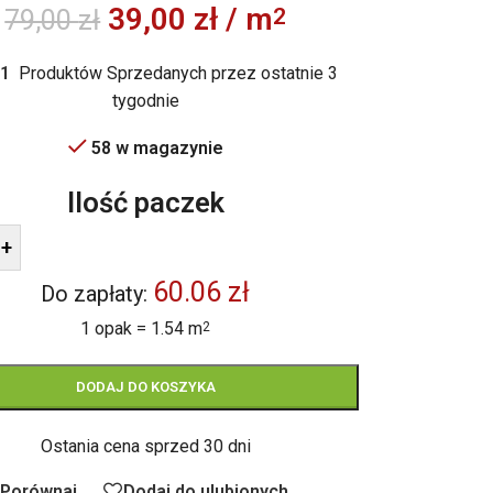
39,00
zł
/ m
2
79,00
zł
1
Produktów Sprzedanych przez ostatnie 3
tygodnie
58 w magazynie
Ilość paczek
+
60.06 zł
Do zapłaty:
1 opak = 1.54 m
2
DODAJ DO KOSZYKA
Ostania cena sprzed 30 dni
Porównaj
Dodaj do ulubionych