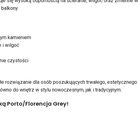
uje się wysoką odpornością na ścieranie, wilgoć oraz zmienne w
 balkony.
lnym kamieniem
 i wilgoć
nie czystości
e rozwiązanie dla osób poszukujących trwałego, estetycznego 
ówno do wnętrz w stylu nowoczesnym, jak i tradycyjnym.
ką Porto/Florencja Grey!