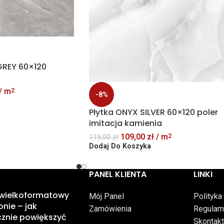
GREY 60×120
/ m
2
-8%
Płytka ONYX SILVER 60×120 poler
imitacja kamienia
109,00
zł
/ m
2
119,00
zł
Dodaj Do Koszyka
PANEL KLIENTA
LINKI
 wielkoformatowy
Mój Panel
Polityka
onie – jak
Zamówienia
Regulam
znie powiększyć
Skontakt