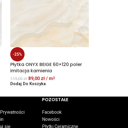
-47%
Płytka gres
60×120 poler
69,00
129,00
zł
Dodaj Do Kosz
-25%
Płytka ONYX BEIGE 60×120 poler
imitacja kamienia
89,00
zł
/ m
2
119,00
zł
Dodaj Do Koszyka
POZOSTAŁE
 Prywatności
Facebook
in
Nowości
uj się
Płytki Ceramiczne