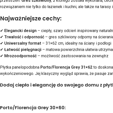
przestrzeń.
Gres szkliwiony
, z którego została wykonana, cech
rozwiązaniem nie tylko do łazienek i kuchni, ale także na tarasy i
Najważniejsze cechy:
✔
Elegancki design
– ciepły, szary odcień inspirowany natura
✔
Trwałość i odporność
– gres szkliwiony odporny na ścieranie
✔
Uniwersalny format
– 31×62 cm, idealny na ściany i podłogi
✔
Łatwość pielęgnacji
– matowa powierzchnia ułatwia utrzyma
✔
Mrozoodporność
– możliwość zastosowania na zewnątrz
Płytka panelopodobna
Porto/Florencja Grey 31×62
to doskonał
wykończeniowego. Jej klasyczny wygląd sprawia, że pasuje zar
Dodaj ciepło i elegancję do swojego domu z płyt
Porto/Florencja Grey 30×60: