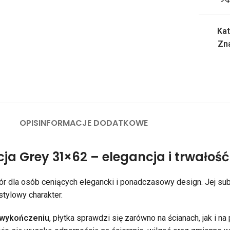
Kat
Zna
OPIS
INFORMACJE DODATKOWE
ja Grey 31×62 – elegancja i trwałoś
r dla osób ceniących elegancki i ponadczasowy design. Jej subte
tylowy charakter.
wykończeniu
, płytka sprawdzi się zarówno na ścianach, jak i n