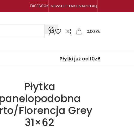
NEWSLETTER
KONTAKT
FAQ
FACEBOOK
0,00
ZŁ
Płytki już od 10zł!
Płytka
panelopodobna
rto/Florencja Grey
31×62