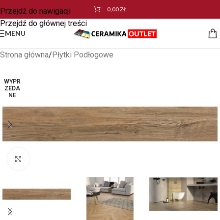
0,00
ZŁ
Przejdź do nawigacji
Przejdź do głównej treści
MENU
Strona główna
/
Płytki Podłogowe
WYPR
ZEDA
NE
Kliknij aby powiększyć