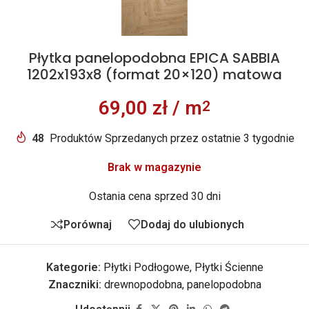
Płytka panelopodobna EPICA SABBIA
1202x193x8 (format 20×120) matowa
69,00
zł
/ m
2
48
Produktów Sprzedanych przez ostatnie 3 tygodnie
Brak w magazynie
Ostania cena sprzed 30 dni
Porównaj
Dodaj do ulubionych
Kategorie:
Płytki Podłogowe
,
Płytki Ścienne
Znaczniki:
drewnopodobna
,
panelopodobna