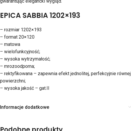
gwarantując elegancki wygląd.
EPICA SABBIA 1202×193
– rozmiar 1202×193
– format 20×120
– matowa
– wielofunkcyjność;
– wysoka wytrzymałość;
– mrozoodporna;
– rektyfikowana – zapewnia efekt jednolitej, perfekcyjnie równej
powierzchni;
– wysoka jakość – gat.II
Informacje dodatkowe
Podobne produkty