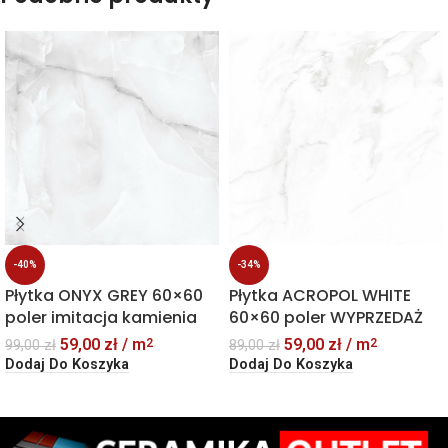
-40%
-34%
Płytka ONYX GREY 60×60
Płytka ACROPOL WHITE
poler imitacja kamienia
60×60 poler WYPRZEDAŻ
59,00
zł
/ m
59,00
zł
/ m
2
2
99,00
zł
89,00
zł
Dodaj Do Koszyka
Dodaj Do Koszyka