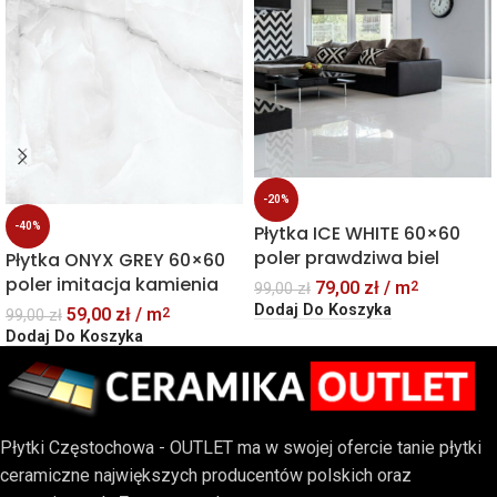
-20%
-40%
Płytka ICE WHITE 60×60
poler prawdziwa biel
Płytka ONYX GREY 60×60
poler imitacja kamienia
79,00
zł
/ m
2
99,00
zł
Dodaj Do Koszyka
59,00
zł
/ m
2
99,00
zł
Dodaj Do Koszyka
Płytki Częstochowa - OUTLET ma w swojej ofercie tanie płytki
ceramiczne największych producentów polskich oraz