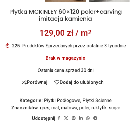
Płytka MCKINLEY 60×120 poler+carving
imitacja kamienia
129,00
zł
/ m
2
225
Produktów Sprzedanych przez ostatnie 3 tygodnie
Brak w magazynie
Ostania cena sprzed 30 dni
Porównaj
Dodaj do ulubionych
Kategorie:
Płytki Podłogowe
,
Płytki Ścienne
Znaczników:
gres
,
mat
,
matowa
,
poler
,
rektyfik
,
sugar
Udostępnij