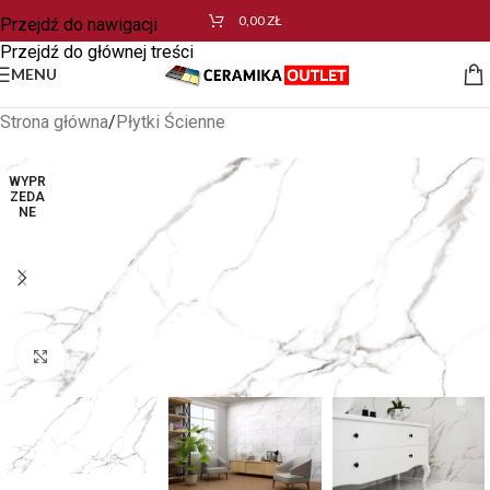
0,00
ZŁ
Przejdź do nawigacji
Przejdź do głównej treści
MENU
Strona główna
/
Płytki Ścienne
WYPR
ZEDA
NE
Kliknij aby powiększyć