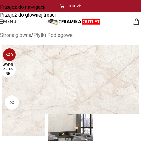
0,00
ZŁ
Przejdź do nawigacji
Przejdź do głównej treści
MENU
Strona główna
/
Płytki Podłogowe
-23%
WYPR
ZEDA
NE
Kliknij aby powiększyć