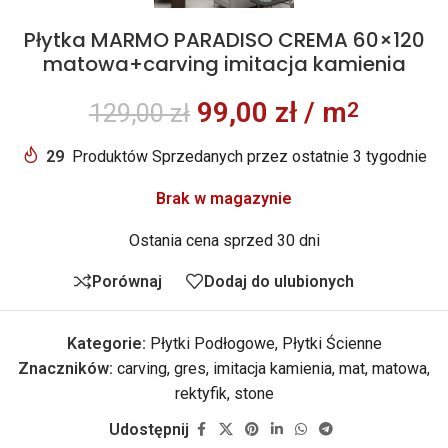
Płytka MARMO PARADISO CREMA 60×120
matowa+carving imitacja kamienia
99,00
zł
/ m
2
129,00
zł
29
Produktów Sprzedanych przez ostatnie 3 tygodnie
Brak w magazynie
Ostania cena sprzed 30 dni
Porównaj
Dodaj do ulubionych
Kategorie:
Płytki Podłogowe
,
Płytki Ścienne
Znaczników:
carving
,
gres
,
imitacja kamienia
,
mat
,
matowa
,
rektyfik
,
stone
Udostępnij