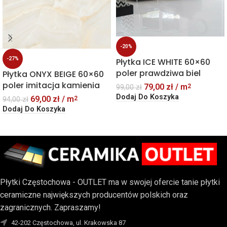
-20%
-27%
Płytka ICE WHITE 60×60
poler prawdziwa biel
Płytka ONYX BEIGE 60×60
poler imitacja kamienia
79,00
zł
/ m
2
99,00
zł
Dodaj Do Koszyka
69,00
zł
/ m
2
94,00
zł
Dodaj Do Koszyka
Płytki Częstochowa - OUTLET ma w swojej ofercie tanie płytki
ceramiczne największych producentów polskich oraz
zagranicznych. Zapraszamy!
42-202 Częstochowa, ul. Krakowska 87