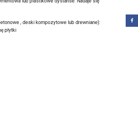
ementowa lub plastikowe dystanse. Nadaje się
Zalog
 betonowe , deski kompozytowe lub drewniane):
ę płytki