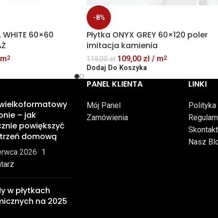
-8%
L WHITE 60×60
Płytka ONYX GREY 60×120 poler
AŻ
imitacja kamienia
 m
109,00
zł
/ m
2
2
119,00
zł
Dodaj Do Koszyka
PANEL KLIENTA
LINKI
 wielkoformatowy
Mój Panel
Polityka
onie – jak
Zamówienia
Regulam
znie powiększyć
Skontakt
strzeń domową
Nasz Bl
erwca 2026
1
tarz
y w płytkach
micznych na 2025