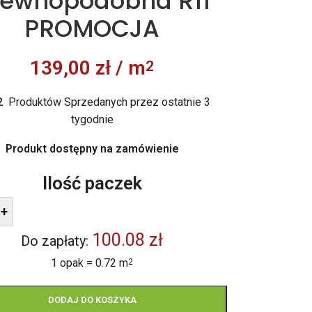
rewnopodobna R11
PROMOCJA
139,00
zł
/ m
2
2
Produktów Sprzedanych przez ostatnie 3
tygodnie
Produkt dostępny na zamówienie
Ilość paczek
+
100.08 zł
Do zapłaty:
1 opak = 0.72 m
2
DODAJ DO KOSZYKA