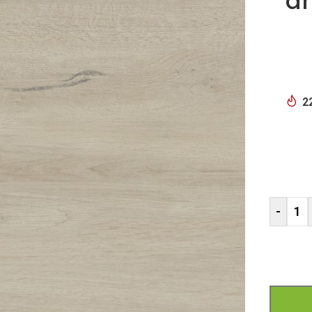
d
2
-