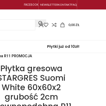
NEWSLETTER
KONTAKT
FAQ
FACEBOOK
0,00
ZŁ
Płytki już od 10zł!
bna R11 PROMOCJA
Płytka gresowa
STARGRES Suomi
White 60x60x2
grubość 2cm