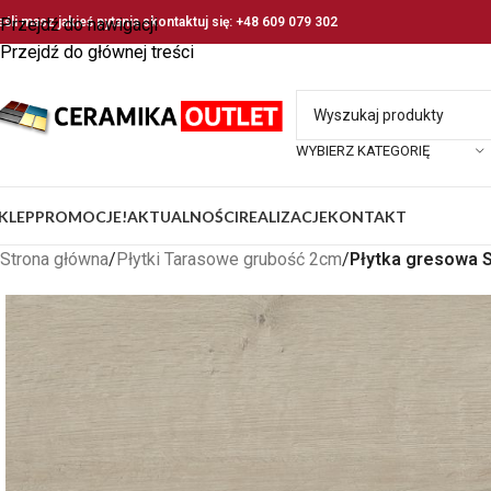
eśli masz jakieś pytania skontaktuj się: +48 609 079 302
Przejdź do nawigacji
Przejdź do głównej treści
WYBIERZ KATEGORIĘ
KLEP
PROMOCJE!
AKTUALNOŚCI
REALIZACJE
KONTAKT
Strona główna
/
Płytki Tarasowe grubość 2cm
/
Płytka gresowa