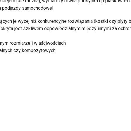
ć klejem (ale można), wystarczy równa podsypka np piaskowo-c
ż na podjazdy samochodowe!
cych je wyżej niż konkurencyjne rozwiązania (kostki czy płyty
pokryta jest szkliwem odpowiedzialnym między innymi za ochron
amym rozmiarze i właściwościach
uralnych czy kompozytowych