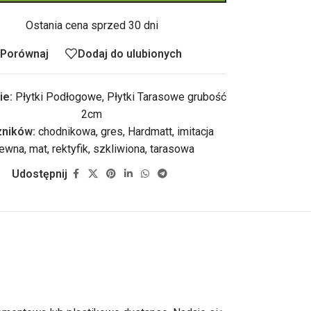
Ostania cena sprzed 30 dni
Porównaj
Dodaj do ulubionych
ie:
Płytki Podłogowe
,
Płytki Tarasowe grubość
2cm
ników:
chodnikowa
,
gres
,
Hardmatt
,
imitacja
rewna
,
mat
,
rektyfik
,
szkliwiona
,
tarasowa
Udostępnij