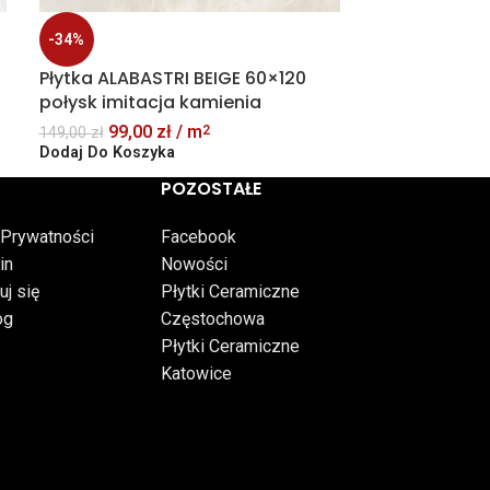
Dodaj Do Kosz
-34%
Płytka ALABASTRI BEIGE 60×120
połysk imitacja kamienia
99,00
zł
/ m
2
149,00
zł
Dodaj Do Koszyka
POZOSTAŁE
 Prywatności
Facebook
in
Nowości
uj się
Płytki Ceramiczne
og
Częstochowa
Płytki Ceramiczne
Katowice