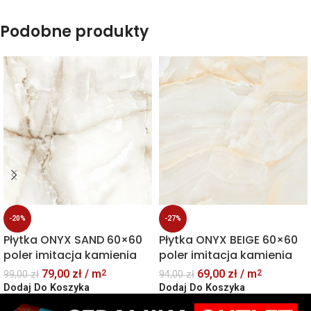
Podobne produkty
-20%
-27%
Płytka ONYX SAND 60×60
Płytka ONYX BEIGE 60×60
poler imitacja kamienia
poler imitacja kamienia
79,00
zł
/ m
69,00
zł
/ m
2
2
99,00
zł
94,00
zł
Dodaj Do Koszyka
Dodaj Do Koszyka