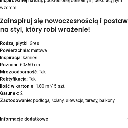
inspirowanej naturą
, podkreślonej delikatnym, dekoracyjnym
wzorem.
Zainspiruj się nowoczesnością i postaw
na styl, który robi wrażenie!
Rodzaj płytki:
Gres
Powierzchnia:
matowa
Inspiracja:
kamień
Rozmiar:
60×60 cm
Mrozoodporność:
Tak
Rektyfikacja:
Tak
Ilość w kartonie:
1,80 m²/ 5 szt.
Gatunek:
2
Zastosowanie:
podłoga, ściany, elewacje, tarasy, balkony
Informacje dodatkowe