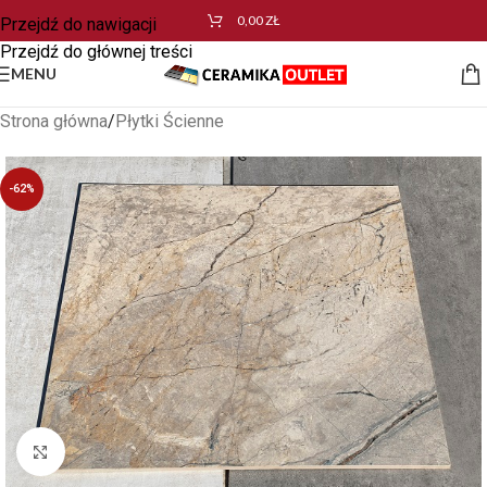
0,00
ZŁ
Przejdź do nawigacji
Przejdź do głównej treści
MENU
Strona główna
/
Płytki Ścienne
-62%
Kliknij aby powiększyć