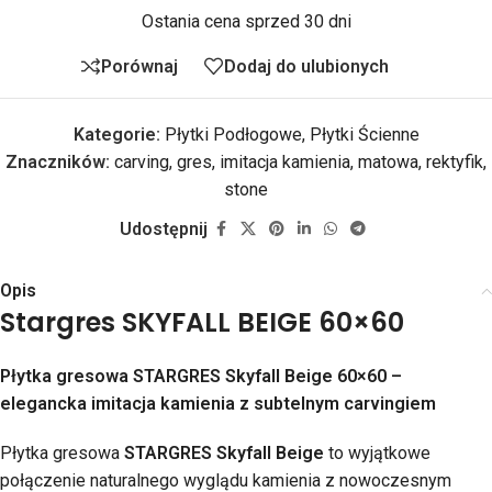
Ostania cena sprzed 30 dni
Porównaj
Dodaj do ulubionych
Kategorie:
Płytki Podłogowe
,
Płytki Ścienne
Znaczników:
carving
,
gres
,
imitacja kamienia
,
matowa
,
rektyfik
,
stone
Udostępnij
Opis
Stargres SKYFALL BEIGE 60×60
Płytka gresowa STARGRES Skyfall Beige 60×60 –
elegancka imitacja kamienia z subtelnym carvingiem
Płytka gresowa
STARGRES Skyfall Beige
to wyjątkowe
połączenie naturalnego wyglądu kamienia z nowoczesnym