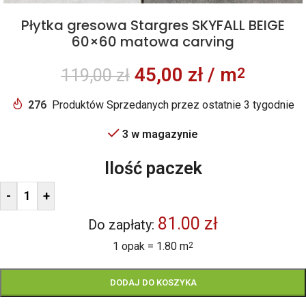
Płytka gresowa Stargres SKYFALL BEIGE
60×60 matowa carving
45,00
zł
/ m
2
119,00
zł
276
Produktów Sprzedanych przez ostatnie 3 tygodnie
3 w magazynie
Ilość paczek
-
+
81.00 zł
Do zapłaty:
1 opak = 1.80 m
2
DODAJ DO KOSZYKA