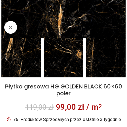
Kliknij aby powiększyć
Płytka gresowa HG GOLDEN BLACK 60×60
poler
99,00
zł
/ m
2
119,00
zł
76
Produktów Sprzedanych przez ostatnie 3 tygodnie