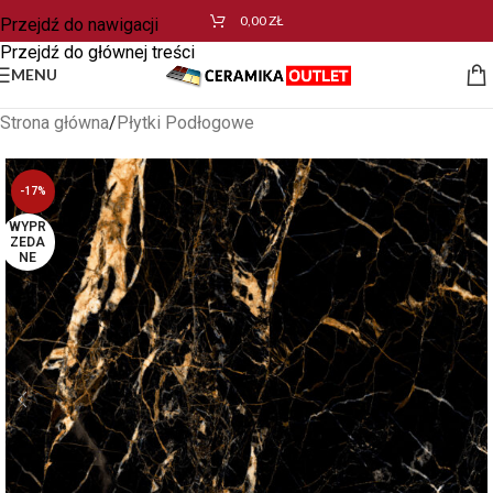
0,00
ZŁ
Przejdź do nawigacji
Przejdź do głównej treści
MENU
Strona główna
/
Płytki Podłogowe
-17%
WYPR
ZEDA
NE