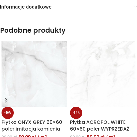
Informacje dodatkowe
Podobne produkty
-40%
-34%
Płytka ONYX GREY 60×60
Płytka ACROPOL WHITE
poler imitacja kamienia
60×60 poler WYPRZEDAŻ
2
2