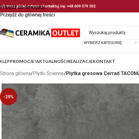
eśli masz jakieś pytania skontaktuj się: +48 609 079 302
Przejdź do nawigacji
Przejdź do głównej treści
WYBIERZ KATEGORIĘ
KLEP
PROMOCJE!
AKTUALNOŚCI
REALIZACJE
KONTAKT
Strona główna
/
Płytki Ścienne
/
Płytka gresowa Cerrad TACOMA
-29%