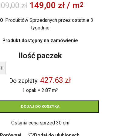
149,00
zł
/ m
2
209,00
zł
0
Produktów Sprzedanych przez ostatnie 3
tygodnie
Produkt dostępny na zamówienie
Ilość paczek
+
427.63 zł
Do zapłaty:
1 opak = 2.87 m
2
DODAJ DO KOSZYKA
Ostania cena sprzed 30 dni
Porównaj
Dodaj do ulubionych