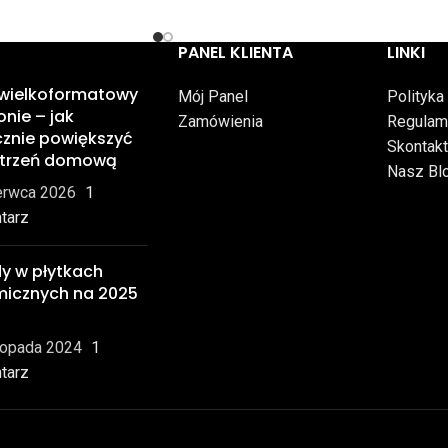
PANEL KLIENTA
LINKI
 wielkoformatowy
Mój Panel
Polityka
onie – jak
Zamówienia
Regulam
znie powiększyć
Skontakt
strzeń domową
Nasz Bl
erwca 2026
1
tarz
y w płytkach
micznych na 2025
topada 2024
1
tarz