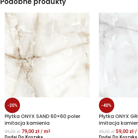
Podobne produkty
-20%
-40%
Płytka ONYX SAND 60×60 poler
Płytka ONYX GR
imitacja kamienia
imitacja kamie
79,00
zł
/ m
59,00
zł
/
2
99,00
zł
99,00
zł
Dodaj Do Koszyka
Dodaj Do Koszyka