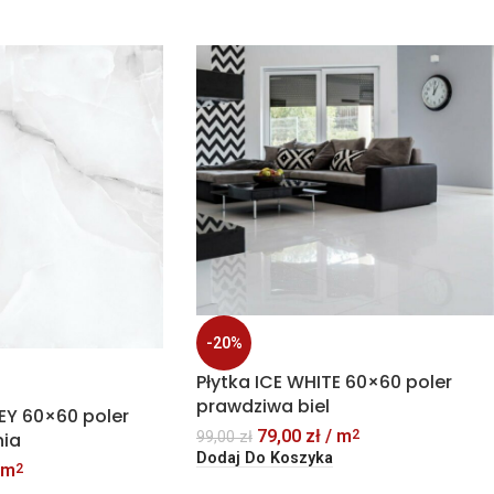
-20%
Płytka ICE WHITE 60×60 poler
prawdziwa biel
EY 60×60 poler
79,00
zł
/ m
2
nia
99,00
zł
Dodaj Do Koszyka
 m
2