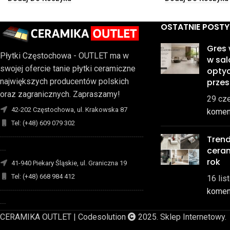
OSTATNIE POSTY
Gres
Płytki Częstochowa - OUTLET ma w
w sal
swojej ofercie tanie płytki ceramiczne
optyc
prze
największych producentów polskich
oraz zagranicznych. Zapraszamy!
29 cz
42-202 Częstochowa, ul. Krakowska 87
komen
Tel: (+48) 609 079 302
----------------------------------------------------------------------
Trend
cera
---
rok
41-940 Piekary Śląskie, ul. Graniczna 19
Tel: (+48) 668 984 412
16 lis
----------------------------------------------------------------------
komen
---
CERAMIKA OUTLET | Codesolution
2025. Sklep Internetowy.