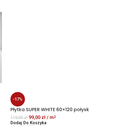
-17%
-8%
Płytka SUPER WHITE 60×120 połysk
Płytka ONYX 
imitacja kam
99,00
zł
/ m
2
119,00
zł
Dodaj Do Koszyka
109,
119,00
zł
Dodaj Do Kosz