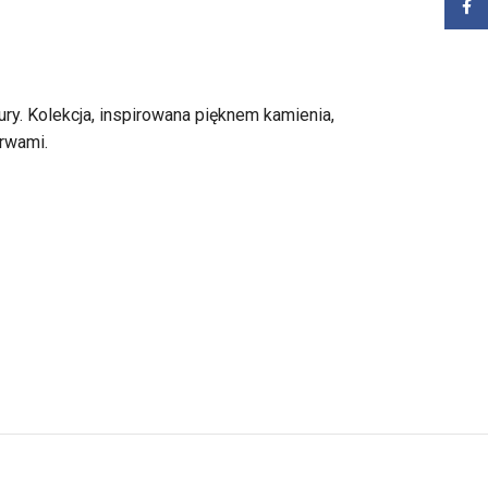
Zalog
ury. Kolekcja, inspirowana pięknem kamienia,
rwami.