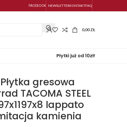
NEWSLETTER
KONTAKT
FAQ
FACEBOOK
0,00
ZŁ
Płytki już od 10zł!
Płytka gresowa
rrad TACOMA STEEL
197x1197x8 lappato
mitacja kamienia