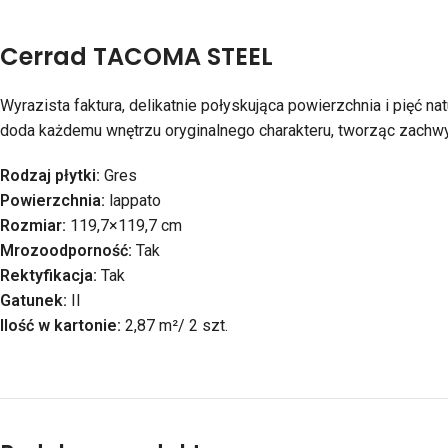
Cerrad TACOMA STEEL
Wyrazista faktura, delikatnie połyskująca powierzchnia i pięć n
doda każdemu wnętrzu oryginalnego charakteru, tworząc zachwy
Rodzaj płytki:
Gres
Powierzchnia:
lappato
Rozmiar:
119,7×119,7 cm
Mrozoodporność:
Tak
Rektyfikacja:
Tak
Gatunek:
II
Ilość w kartonie:
2,87 m²/ 2 szt.