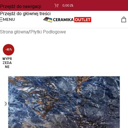
0,00
ZŁ
Przejdź do nawigacji
Przejdź do głównej treści
MENU
Strona główna
/
Płytki Podłogowe
-45%
WYPR
ZEDA
NE