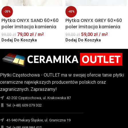
-20%
-40%
Płytka ONYX SAND 60×60
Płytka ONYX GREY 60×60
poler imitacja kamienia
poler imitacja kamienia
79,00
zł
/ m
59,00
zł
/ m
2
2
99,00
zł
99,00
zł
Dodaj Do Koszyka
Dodaj Do Koszyka
Płytki Częstochowa - OUTLET ma w swojej ofercie tanie płytki
ceramiczne największych producentów polskich oraz
zagranicznych. Zapraszamy!
42-202 Częstochowa, ul. Krakowska 87
Tel: (+48) 609 079 302
-------------------------------------------------------------------------
41-940 Piekary Śląskie, ul. Graniczna 19
Tel: (+48) 668 984 412