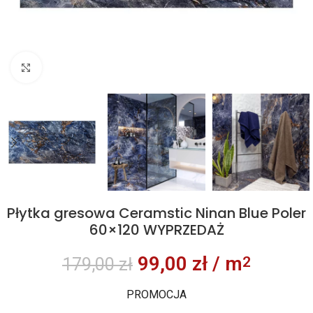
Kliknij aby powiększyć
Płytka gresowa Ceramstic Ninan Blue Poler
60×120 WYPRZEDAŻ
99,00
zł
/ m
2
179,00
zł
PROMOCJA