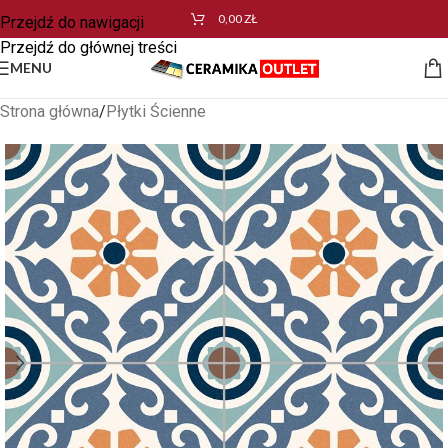
0,00
ZŁ
Przejdź do nawigacji
Przejdź do głównej treści
MENU
Strona główna
/
Płytki Ścienne