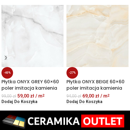
-40%
-27%
Płytka ONYX GREY 60×60
Płytka ONYX BEIGE 60×60
poler imitacja kamienia
poler imitacja kamienia
59,00
zł
/ m
69,00
zł
/ m
2
2
99,00
zł
94,00
zł
Dodaj Do Koszyka
Dodaj Do Koszyka