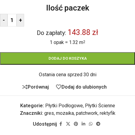
Ilość paczek
-
+
143.88 zł
Do zapłaty:
1 opak = 1.32 m
2
DODAJ DO KOSZYKA
Ostania cena sprzed 30 dni
Porównaj
Dodaj do ulubionych
Kategorie:
Płytki Podłogowe
,
Płytki Ścienne
Znaczniki:
gres
,
mozaika
,
patchwork
,
rektyfik
Udostępnij