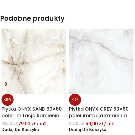
Podobne produkty
-20%
-40%
Płytka ONYX SAND 60×60
Płytka ONYX GREY 60×60
poler imitacja kamienia
poler imitacja kamienia
79,00
zł
/ m
59,00
zł
/ m
2
2
99,00
zł
99,00
zł
Dodaj Do Koszyka
Dodaj Do Koszyka