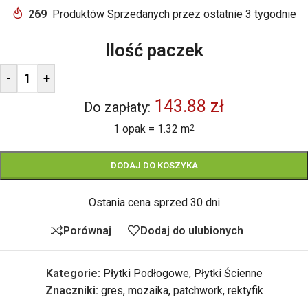
269
Produktów Sprzedanych przez ostatnie 3 tygodnie
Ilość paczek
-
+
143.88 zł
Do zapłaty:
1 opak = 1.32 m
2
DODAJ DO KOSZYKA
Ostania cena sprzed 30 dni
Porównaj
Dodaj do ulubionych
Kategorie:
Płytki Podłogowe
,
Płytki Ścienne
Znaczniki:
gres
,
mozaika
,
patchwork
,
rektyfik