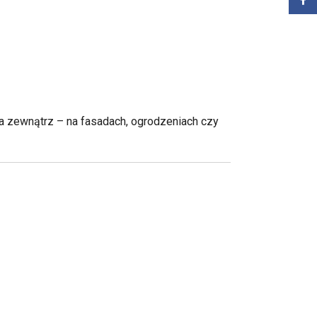
Zalog
a zewnątrz – na fasadach, ogrodzeniach czy