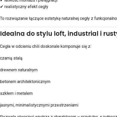
✔ łatwość montażu i pielęgnacji
✔ realistyczny efekt cegły
To rozwiązanie łączące estetykę naturalnej cegły z funkcjonal
Idealna do stylu loft, industrial i ru
Cegła w odcieniu chili doskonale komponuje się z:
czarną stalą
drewnem naturalnym
betonem architektonicznym
szkłem i metalem
jasnymi, minimalistycznymi przestrzeniami
Pozwala stworzyć wnętrza z charakterem – przytulne, a jednocz