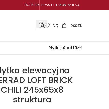
NEWSLETTER
KONTAKT
FAQ
FACEBOOK
0,00
ZŁ
Płytki już od 10zł!
łytka elewacyjna
ERRAD LOFT BRICK
CHILI 245x65x8
struktura