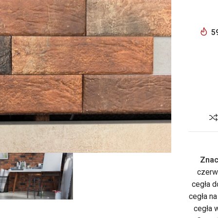
5
Znac
czerw
cegła d
cegła n
cegła 