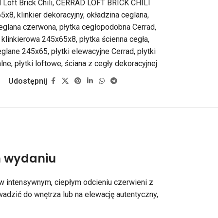
 Loft Brick Chili
,
CERRAD LOFT BRICK CHILI
65x8
,
klinkier dekoracyjny
,
okładzina ceglana
,
ceglana czerwona
,
płytka cegłopodobna Cerrad
,
a klinkierowa 245x65x8
,
płytka ścienna cegła
,
ceglane 245x65
,
płytki elewacyjne Cerrad
,
płytki
alne
,
płytki loftowe
,
ściana z cegły dekoracyjnej
Udostępnij
m wydaniu
 w intensywnym, ciepłym odcieniu czerwieni z
owadzić do wnętrza lub na elewację autentyczny,