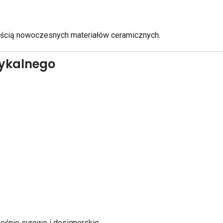
nością nowoczesnych materiałów ceramicznych.
stykalnego
eśnie surowe i designerskie.