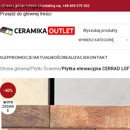
eśli masz jakieś pytania skontaktuj się: +48 609 079 302
Przejdź do nawigacji
Przejdź do głównej treści
WYBIERZ KATEGORIĘ
KLEP
PROMOCJE!
AKTUALNOŚCI
REALIZACJE
KONTAKT
Strona główna
/
Płytki Ścienne
/
Płytka elewacyjna CERRAD LOFT
-40%
WYPR
ZEDAN
E