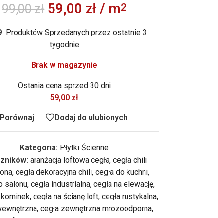
59,00
zł
/ m
2
99,00
zł
9
Produktów Sprzedanych przez ostatnie 3
tygodnie
Brak w magazynie
Ostania cena sprzed 30 dni
59,00
zł
Porównaj
Dodaj do ulubionych
Kategoria:
Płytki Ścienne
zników:
aranżacja loftowa cegła
,
cegła chili
ona
,
cegła dekoracyjna chili
,
cegła do kuchni
,
o salonu
,
cegła industrialna
,
cegła na elewację
,
a kominek
,
cegła na ścianę loft
,
cegła rustykalna
,
wewnętrzna
,
cegła zewnętrzna mrozoodporna
,