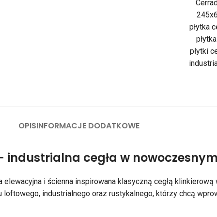
Cerrad
245x
płytka 
płytk
płytki 
industri
OPIS
INFORMACJE DODATKOWE
– industrialna cegła w nowoczesny
a elewacyjna i ścienna inspirowana klasyczną cegłą klinkierową
lu loftowego, industrialnego oraz rustykalnego, którzy chcą wpr