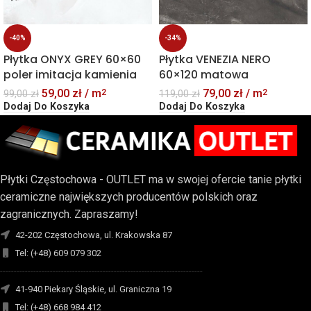
-40%
-34%
Płytka ONYX GREY 60×60
Płytka VENEZIA NERO
poler imitacja kamienia
60×120 matowa
59,00
zł
/ m
79,00
zł
/ m
2
2
99,00
zł
119,00
zł
Dodaj Do Koszyka
Dodaj Do Koszyka
Płytki Częstochowa - OUTLET ma w swojej ofercie tanie płytki
ceramiczne największych producentów polskich oraz
zagranicznych. Zapraszamy!
42-202 Częstochowa, ul. Krakowska 87
Tel: (+48) 609 079 302
-------------------------------------------------------------------------
41-940 Piekary Śląskie, ul. Graniczna 19
Tel: (+48) 668 984 412