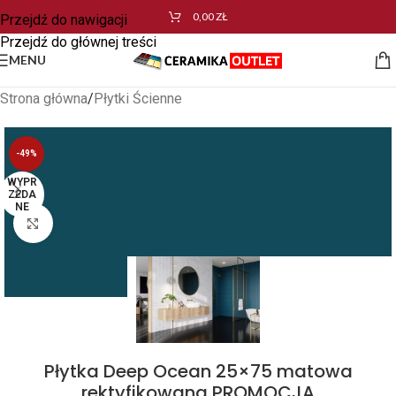
0,00
ZŁ
Przejdź do nawigacji
Przejdź do głównej treści
MENU
Strona główna
/
Płytki Ścienne
-49%
WYPR
ZEDA
NE
Kliknij aby powiększyć
Płytka Deep Ocean 25×75 matowa
rektyfikowana PROMOCJA