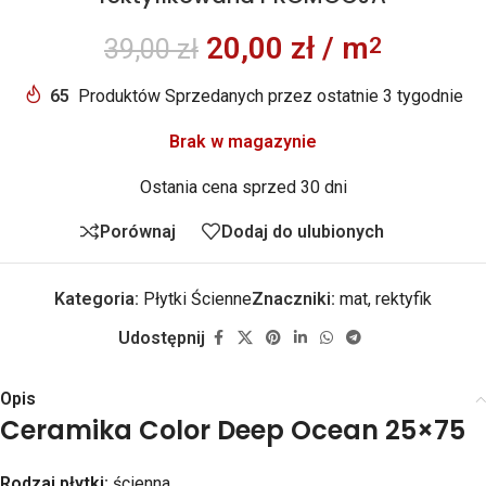
20,00
zł
/ m
2
39,00
zł
65
Produktów Sprzedanych przez ostatnie 3 tygodnie
Brak w magazynie
Ostania cena sprzed 30 dni
Porównaj
Dodaj do ulubionych
Kategoria:
Płytki Ścienne
Znaczniki:
mat
,
rektyfik
Udostępnij
Opis
Ceramika Color Deep Ocean 25×75
Rodzaj płytki:
ścienna,