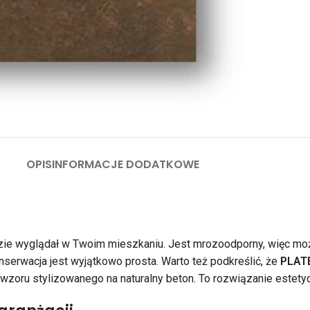
OPIS
INFORMACJE DODATKOWE
dzie wyglądał w Twoim mieszkaniu. Jest mrozoodporny, więc moż
nserwacja jest wyjątkowo prosta. Warto też podkreślić, że
PLATE
zoru stylizowanego na naturalny beton. To rozwiązanie estety