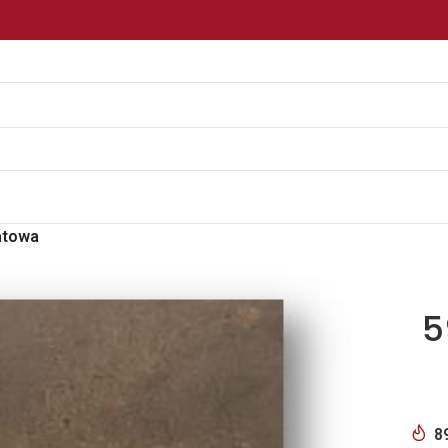
atowa
5
8