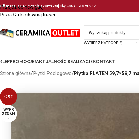
eśli masz jakieś pytania skontaktuj się: +48 609 079 302
Przejdź do nawigacji
Przejdź do głównej treści
WYBIERZ KATEGORIĘ
KLEP
PROMOCJE!
AKTUALNOŚCI
REALIZACJE
KONTAKT
Strona główna
/
Płytki Podłogowe
/
Płytka PLATEN 59,7×59,7 m
-29%
WYPR
ZEDAN
E