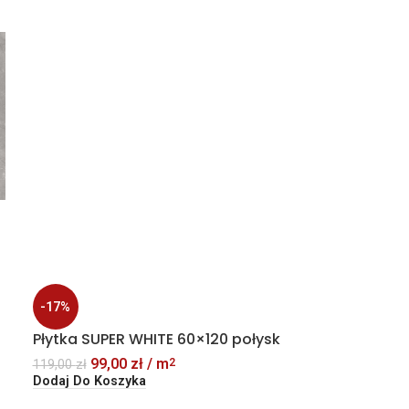
-17%
-8%
Płytka SUPER WHITE 60×120 połysk
Płytka ONYX 
imitacja kam
99,00
zł
/ m
2
119,00
zł
Dodaj Do Koszyka
109,
119,00
zł
Dodaj Do Kosz