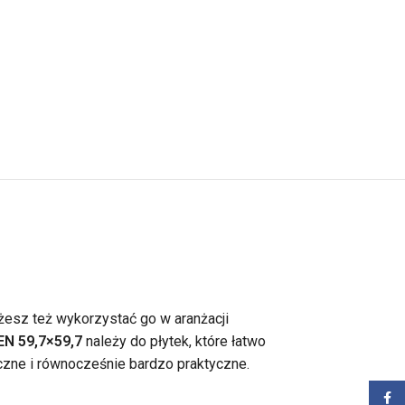
esz też wykorzystać go w aranżacji
N 59,7×59,7
należy do płytek, które łatwo
czne i równocześnie bardzo praktyczne.
Zalog