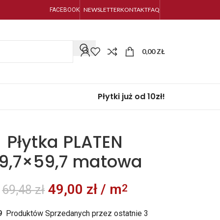
NEWSLETTER
KONTAKT
FAQ
FACEBOOK
0,00
ZŁ
Płytki już od 10zł!
Płytka PLATEN
9,7×59,7 matowa
49,00
zł
/ m
2
69,48
zł
9
Produktów Sprzedanych przez ostatnie 3