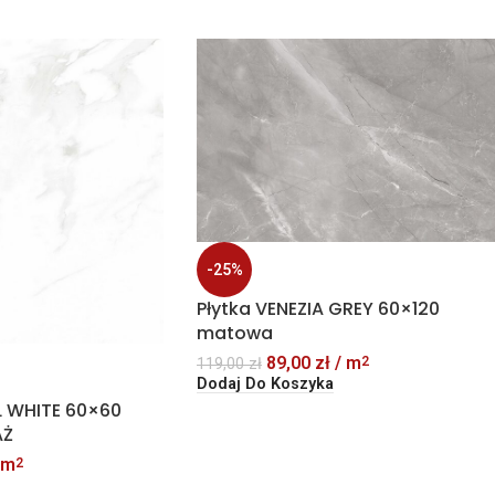
-25%
Płytka VENEZIA GREY 60×120
matowa
89,00
zł
/ m
2
119,00
zł
Dodaj Do Koszyka
L WHITE 60×60
AŻ
 m
2