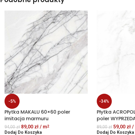
-5%
-34%
Płytka MAKALU 60×60 poler
Płytka ACROPO
imitacja marmuru
poler WYPRZED
89,00
zł
/ m
59,00
zł
/
2
94,00
zł
89,00
zł
Dodaj Do Koszyka
Dodaj Do Koszyka