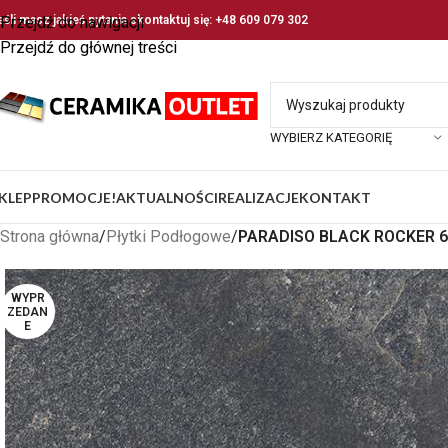
eśli masz jakieś pytania skontaktuj się: +48 609 079 302
Przejdź do nawigacji
Przejdź do głównej treści
WYBIERZ KATEGORIĘ
KLEP
PROMOCJE!
AKTUALNOŚCI
REALIZACJE
KONTAKT
Strona główna
/
Płytki Podłogowe
/
PARADISO BLACK ROCKER 6
WYPR
ZEDAN
E