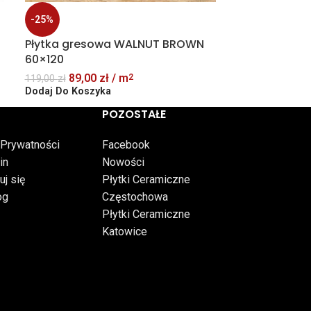
-25%
-34%
Płytka gresowa WALNUT BROWN
Płytka VENEZ
60×120
matowa
89,00
zł
/ m
79,00
2
119,00
zł
119,00
zł
Dodaj Do Koszyka
Dodaj Do Kosz
POZOSTAŁE
 Prywatności
Facebook
in
Nowości
uj się
Płytki Ceramiczne
og
Częstochowa
Płytki Ceramiczne
Katowice