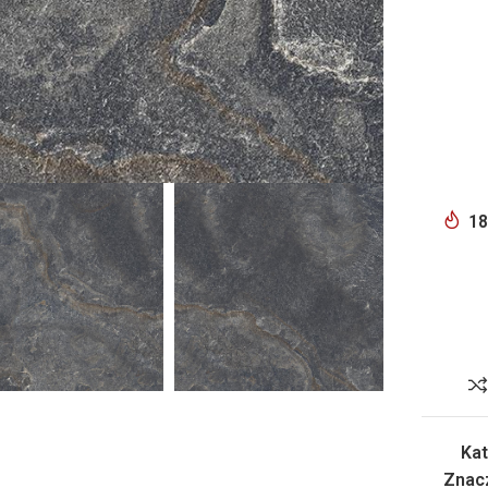
18
Kat
Znac