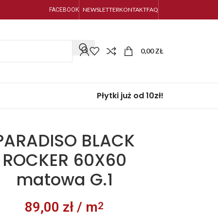
NEWSLETTER
KONTAKT
FAQ
FACEBOOK
0,00
ZŁ
Płytki już od 10zł!
PARADISO BLACK
ROCKER 60X60
matowa G.1
89,00
zł
/ m
2