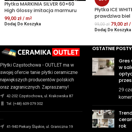
Płytka MARKINIA SILVER 60×60
Płytka ICE WHIT
High Glossy imitacja marmuru
prawdziwa biel
99,00
zł
/ m
2
79,00
zł
/
Dodaj Do Koszyka
99,00
zł
Dodaj Do Koszyka
OSTATNIE POSTY
Gres
Płytki Częstochowa - OUTLET ma w
w sal
swojej ofercie tanie płytki ceramiczne
optyc
prze
największych producentów polskich
oraz zagranicznych. Zapraszamy!
29 cz
42-202 Częstochowa, ul. Krakowska 87
komen
Tel: (+48) 609 079 302
----------------------------------------------------------------------
Trend
cera
---
rok
41-940 Piekary Śląskie, ul. Graniczna 19