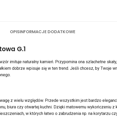
OPIS
INFORMACJE DODATKOWE
owa G.1
 wzór imituje naturalny kamień. Przypomina ona szlachetne skały,
łkiem dobrze wpisuje się w ten trend. Jeśli chcesz, by Twoje wnę
onego.
wagę z wielu względów. Przede wszystkim jest bardzo elegancka
onu, biura czy otwartej kuchni. Dzięki matowemu wykończeniu z k
eszczeniach, w których łatwo o zabrudzenia np. na korytarzu czy