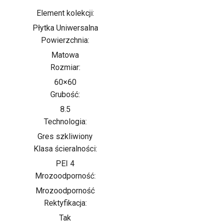
Element kolekcji:
Płytka Uniwersalna
Powierzchnia:
Matowa
Rozmiar:
60×60
Grubość:
8.5
Technologia:
Gres szkliwiony
Klasa ścieralności:
PEI 4
Mrozoodporność:
Mrozoodporność
Rektyfikacja:
Tak