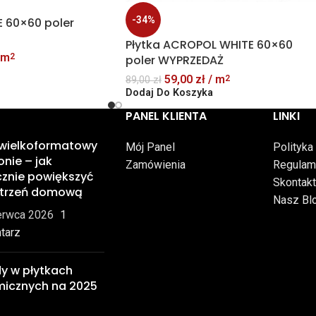
-34%
E 60×60 poler
Płytka ACROPOL WHITE 60×60
 m
2
poler WYPRZEDAŻ
59,00
zł
/ m
2
89,00
zł
Dodaj Do Koszyka
PANEL KLIENTA
LINKI
 wielkoformatowy
Mój Panel
Polityka
onie – jak
Zamówienia
Regulam
znie powiększyć
Skontakt
strzeń domową
Nasz Bl
erwca 2026
1
tarz
y w płytkach
micznych na 2025