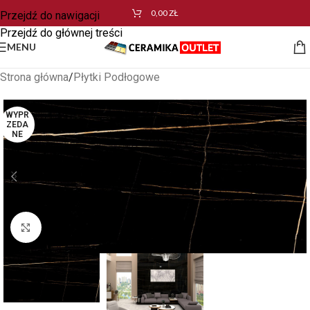
0,00
ZŁ
Przejdź do nawigacji
Przejdź do głównej treści
MENU
Strona główna
/
Płytki Podłogowe
WYPR
ZEDA
NE
Kliknij aby powiększyć