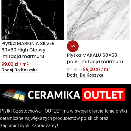
Płytka MARKINIA SILVER
-5%
60×60 High Glossy
Płytka MAKALU 60×60
imitacja marmuru
poler imitacja marmuru
99,00
zł
/ m
2
89,00
zł
/ m
2
94,00
zł
Dodaj Do Koszyka
Dodaj Do Koszyka
Płytki Częstochowa - OUTLET ma w swojej ofercie tanie płytki
ceramiczne największych producentów polskich oraz
zagranicznych. Zapraszamy!