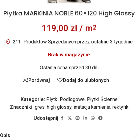
Płytka MARKINIA NOBLE 60×120 High Glossy
119,00
zł
/ m
2
211
Produktów Sprzedanych przez ostatnie 3 tygodnie
Brak w magazynie
Ostania cena sprzed 30 dni
Porównaj
Dodaj do ulubionych
Kategorie:
Płytki Podłogowe
,
Płytki Ścienne
Znaczniki:
gres
,
high glossy
,
imitacja kamienia
,
rektyfik
Udostępnij
Opis