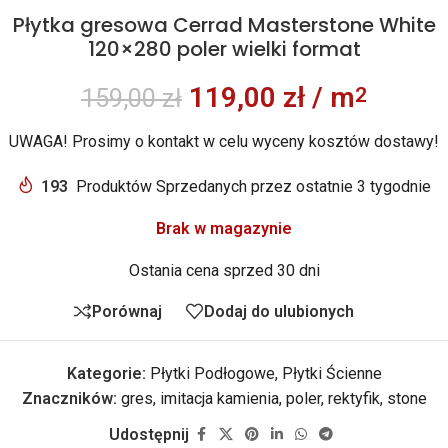
Płytka gresowa Cerrad Masterstone White
120×280 poler wielki format
119,00
zł
/ m
2
159,00
zł
UWAGA! Prosimy o kontakt w celu wyceny kosztów dostawy!
193
Produktów Sprzedanych przez ostatnie 3 tygodnie
Brak w magazynie
Ostania cena sprzed 30 dni
Porównaj
Dodaj do ulubionych
Kategorie:
Płytki Podłogowe
,
Płytki Ścienne
Znaczników:
gres
,
imitacja kamienia
,
poler
,
rektyfik
,
stone
Udostępnij