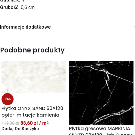
Grubość:
0,6 cm
Informacje dodatkowe
Podobne produkty
-26%
Płytka ONYX SAND 60×120
poler imitacja kamienia
88,60
zł
/ m
2
119,00
zł
Płytka gresowa MARKINIA
Dodaj Do Koszyka