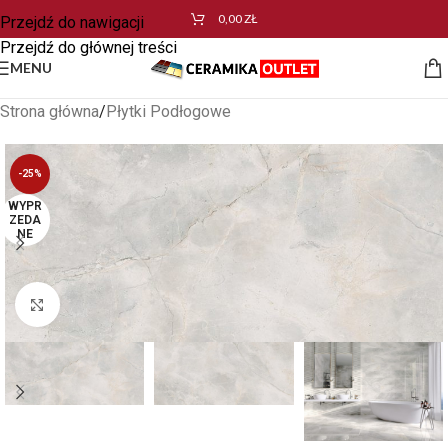
0,00
ZŁ
Przejdź do nawigacji
Przejdź do głównej treści
MENU
Strona główna
/
Płytki Podłogowe
-25%
WYPR
ZEDA
NE
Kliknij aby powiększyć